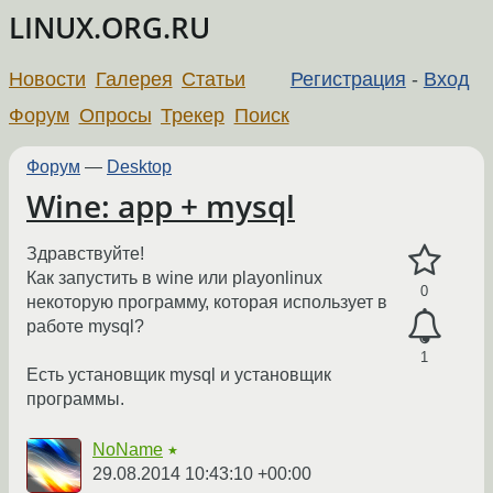
LINUX.ORG.RU
Новости
Галерея
Статьи
Регистрация
-
Вход
Форум
Опросы
Трекер
Поиск
Форум
—
Desktop
Wine: app + mysql
Здравствуйте!
Как запустить в wine или playonlinux
0
некоторую программу, которая использует в
работе mysql?
1
Есть установщик mysql и установщик
программы.
NoName
★
29.08.2014 10:43:10 +00:00