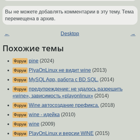
Вы не можете добавлять комментарии в эту тему. Тема
перемещена в архив.
←
Desktop
→
Похожие темы
pine
(2024)
Форум
PlyaOnLinux не видит wine
(2013)
Форум
MySQL App, работа с BD SQL.
(2014)
Форум
предупреждение: не удалось разрешить
Форум
«wine», зависимость «playonlinux»
(2014)
Wine автосоздание префикса.
(2018)
Форум
wine - идейка
(2010)
Форум
wine
(2009)
Форум
PlayOnLinux и версии WINE
(2015)
Форум