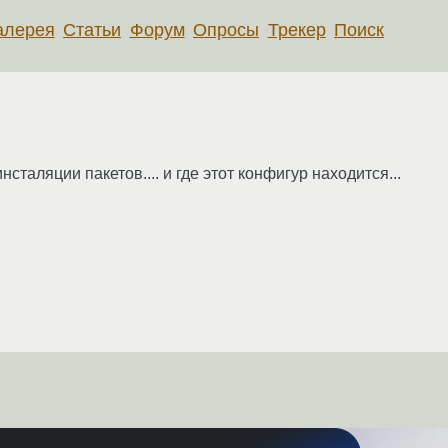
алерея
Статьи
Форум
Опросы
Трекер
Поиск
 инсталяции пакетов.... и где этот конфигур находится...