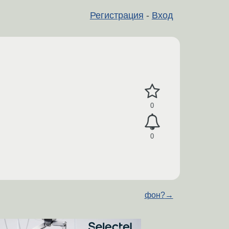
Регистрация
-
Вход
0
0
фон?
→