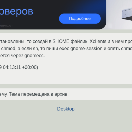
становлены, то создай в $HOME файлик .Xclients и в нем пр
 chmod, а если sh, то пиши exec gnome-session и опять chm
ется через gnomecc.
9 04:13:11 +00:00
)
ему. Тема перемещена в архив.
Desktop