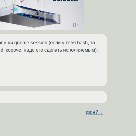
опиши gnome-session (если у тебя bash, то
od; короче, надо его сделать исполняемым).
фон?
→