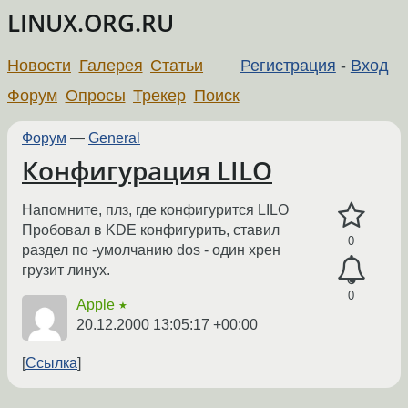
LINUX.ORG.RU
Новости
Галерея
Статьи
Регистрация
-
Вход
Форум
Опросы
Трекер
Поиск
Форум
—
General
Конфигурация LILO
Напомните, плз, где конфигурится LILO
Пробовал в KDE конфигурить, ставил
0
раздел по -умолчанию dos - один хрен
грузит линух.
0
Apple
★
20.12.2000 13:05:17 +00:00
Ссылка