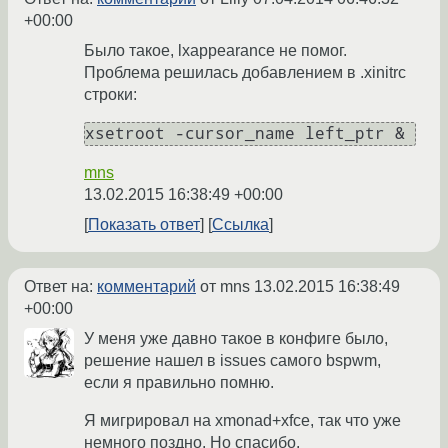
+00:00
Было такое, lxappearance не помог.
Проблема решилась добавлением в .xinitrc
строки:
xsetroot -cursor_name left_ptr &
mns
13.02.2015 16:38:49 +00:00
Показать ответ
Ссылка
Ответ на:
комментарий
от mns
13.02.2015 16:38:49
+00:00
У меня уже давно такое в конфиге было,
решение нашел в issues самого bspwm,
если я правильно помню.
Я мигрировал на xmonad+xfce, так что уже
немного поздно. Но спасибо.