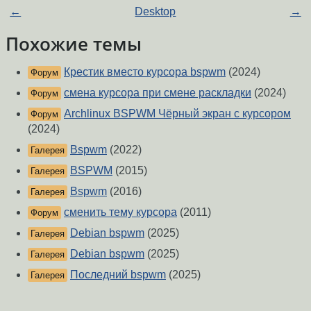
←
Desktop
→
Похожие темы
Крестик вместо курсора bspwm
(2024)
Форум
смена курсора при смене раскладки
(2024)
Форум
Archlinux BSPWM Чёрный экран с курсором
Форум
(2024)
Bspwm
(2022)
Галерея
BSPWM
(2015)
Галерея
Bspwm
(2016)
Галерея
сменить тему курсора
(2011)
Форум
Debian bspwm
(2025)
Галерея
Debian bspwm
(2025)
Галерея
Последний bspwm
(2025)
Галерея