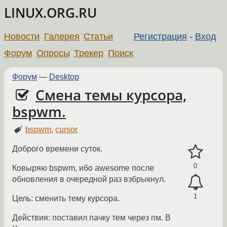
LINUX.ORG.RU
Новости
Галерея
Статьи
Регистрация
-
Вход
Форум
Опросы
Трекер
Поиск
Форум
—
Desktop
Смена темы курсора,
bspwm.
bspwm
,
cursor
Доброго времени суток.
0
Ковыряю bspwm, ибо awesome после
обновления в очередной раз взбрыкнул.
1
Цель: сменить тему курсора.
Действия: поставил пачку тем через пм. В