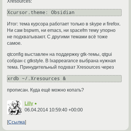
Xresources:
Xcursor.theme: Obsidian
Итог: тема курсора работает только в skype и firefox.
Ни сам bspwm, ни emacs, ни spacefm тему упорно
не подхватывают. С другими темами всё тоже
самое.
qtconfig выставлен на поддержку gtk-темы, qtgui
собран с gtkstyle. В lxappearance выбрана нужная
тема. Принудительный подхват Xresources через
xrdb ~/.Xresources &
прописан. Куда ещё можно копать?
Lilly
★
06.04.2014 10:59:40 +00:00
Ссылка