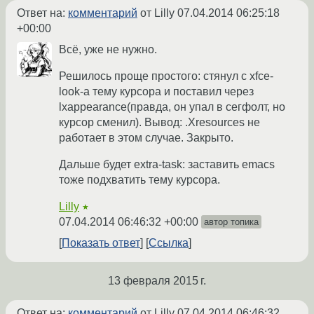
Ответ на:
комментарий
от Lilly
07.04.2014 06:25:18
+00:00
Всё, уже не нужно.
Решилось проще простого: стянул с xfce-
look-а тему курсора и поставил через
lxappearance(правда, он упал в сегфолт, но
курсор сменил). Вывод: .Xresources не
работает в этом случае. Закрыто.
Дальше будет extra-task: заставить emacs
тоже подхватить тему курсора.
Lilly
★
07.04.2014 06:46:32 +00:00
автор топика
Показать ответ
Ссылка
13 февраля 2015 г.
Ответ на:
комментарий
от Lilly
07.04.2014 06:46:32