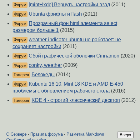
[mint+lxde] Вернуть настройки взад
(2011)
Форум
Ubunta фрифты и flash
(2011)
Форум
Прозрачный фон html элемента select
Форум
размером больше 1
(2015)
weather-indicator ubuntu не работает: не
Форум
сохраняет настройки
(2011)
Сбой графической оболочки Cinnamon
(2020)
Форум
conky, weather
(2009)
Форум
Белокеды
(2014)
Галерея
Kubuntu 16.10, Mint 18 KDE и AMD E-450
Форум
проблемы с обновлением рабочего стола
(2016)
KDE 4 - строгий классический десктоп
(2012)
Галерея
О Сервере
-
Правила форума
-
Разметка Markdown
Вверх
Сообщить об ошибке