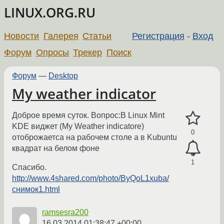
LINUX.ORG.RU
Новости
Галерея
Статьи
Регистрация
-
Вход
Форум
Опросы
Трекер
Поиск
Форум
—
Desktop
My weather indicator
Доброе время суток. Вопрос:В Linux Mint
KDE виджет (My Weather indicatore)
0
отоброжаетса на рабочем столе а в Kubuntu
квадрат на белом фоне
1
Спасибо.
http://www.4shared.com/photo/ByQoL1xuba/
снимок1.html
ramsesra200
16.03.2014 01:38:47 +00:00