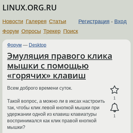
LINUX.ORG.RU
Новости
Галерея
Статьи
Регистрация
-
Вход
Форум
Опросы
Трекер
Поиск
Форум
—
Desktop
Эмуляция правого клика
мышки с помощью
«горячих» клавиш
Всем доброго времени суток.
1
Такой вопрос, а можно ли в иксах настроить
так, чтобы клик левой кнопкой мышки при
удержании одной из клавиш клавиатуры
1
воспринимался как клик правой кнопкой
мышки?