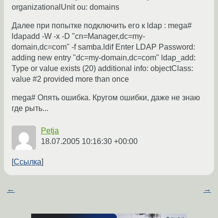
organizationalUnit ou: domains
Далее при попытке подключить его к ldap : mega#
ldapadd -W -x -D "cn=Manager,dc=my-
domain,dc=com" -f samba.ldif Enter LDAP Password:
adding new entry "dc=my-domain,dc=com" ldap_add:
Type or value exists (20) additional info: objectClass:
value #2 provided more than once
mega# Опять ошибка. Кругом ошибки, даже не знаю
где рыть...
Petja
18.07.2005 10:16:30 +00:00
Ссылка
←
→