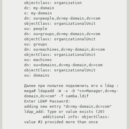
objectclass: organization 

dc: my-domain 

o: my-domain 

dn: ou=people,dc=my-domain,dc=com 

objectClass: organizationalUnit 

ou: people 

dn: ou=groups,dc=my-domain,dc=com 

objectClass: organizationalUnit 

ou: groups 

dn: ou=machines,dc=my-domain,dc=com 

objectClass: organizationalUnit 

ou: machines 

dn: ou=domains,dc=my-domain,dc=com 

objectClass: organizationalUnit 

ou: domains 

Далее при попытке подключить его к ldap : 

mega# ldapadd -W -x -D "cn=Manager,dc=my-
domain,dc=com" -f samba.ldif 

Enter LDAP Password: 

adding new entry "dc=my-domain,dc=com" 

ldap_add: Type or value exists (20) 

        additional info: objectClass: 
value #2 provided more than once 
