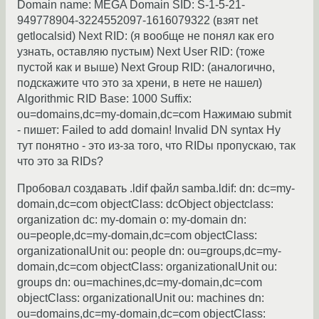
Domain name: MEGA Domain SID: S-1-5-21-
949778904-3224552097-1616079322 (взят net
getlocalsid) Next RID: (я вообще не понял как его
узнать, оставляю пустым) Next User RID: (тоже
пустой как и выше) Next Group RID: (аналогично,
подскажите что это за хрени, в нете не нашел)
Algorithmic RID Base: 1000 Suffix:
ou=domains,dc=my-domain,dc=com Нажимаю submit
- пишет: Failed to add domain! Invalid DN syntax Ну
тут понятно - это из-за того, что RIDы пропускаю, так
что это за RIDs?
Пробовал создавать .ldif файл samba.ldif: dn: dc=my-
domain,dc=com objectClass: dcObject objectclass:
organization dc: my-domain o: my-domain dn:
ou=people,dc=my-domain,dc=com objectClass:
organizationalUnit ou: people dn: ou=groups,dc=my-
domain,dc=com objectClass: organizationalUnit ou:
groups dn: ou=machines,dc=my-domain,dc=com
objectClass: organizationalUnit ou: machines dn:
ou=domains,dc=my-domain,dc=com objectClass: