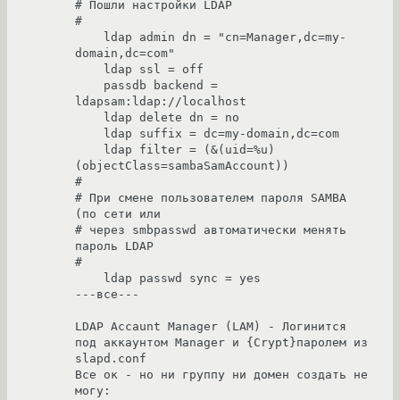
# Пошли настройки LDAP 

# 

    ldap admin dn = "cn=Manager,dc=my-
domain,dc=com" 

    ldap ssl = off 

    passdb backend = 
ldapsam:ldap://localhost 

    ldap delete dn = no 

    ldap suffix = dc=my-domain,dc=com 

    ldap filter = (&(uid=%u)
(objectClass=sambaSamAccount)) 

# 

# При смене пользователем пароля SAMBA 
(по сети или 

# через smbpasswd автоматически менять 
пароль LDAP 

# 

    ldap passwd sync = yes 

---все--- 

LDAP Accaunt Manager (LAM) - Логинится 
под аккаунтом Manager и {Crypt}паролем из 
slapd.conf 

Все ок - но ни группу ни домен создать не 
могу: 
