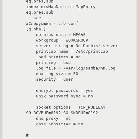
eq,pres,sub 

index nisMapName,nisMapEntry            
eq,pres,sub 

---все--- 

#Cледующий - smb.conf 

[global] 

    netbios name = MEGAS 

    workgroup = WORKGROUP 

    server string = No-Dashis' server 

    printcap name = /etc/printcap 

    load printers = no 

    printing = bsd 

    log file = /var/log/samba/%m.log 

    max log size = 50 

    security = user 

    encrypt passwords = yes 

    unix password sync = no 

    socket options = TCP_NODELAY 
SO_RCVBUF=8192 SO_SNDBUF=8192 

    dns proxy = no 

    case sensitive = no 

# 
