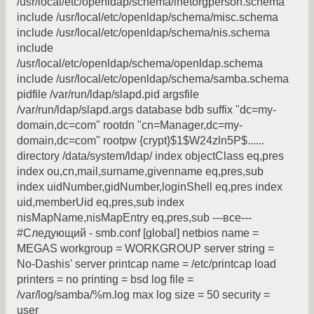
/usr/local/etc/openldap/schema/inetorgperson.schema
include /usr/local/etc/openldap/schema/misc.schema
include /usr/local/etc/openldap/schema/nis.schema
include
/usr/local/etc/openldap/schema/openldap.schema
include /usr/local/etc/openldap/schema/samba.schema
pidfile /var/run/ldap/slapd.pid argsfile
/var/run/ldap/slapd.args database bdb suffix "dc=my-
domain,dc=com" rootdn "cn=Manager,dc=my-
domain,dc=com" rootpw {crypt}$1$W24zln5P$......
directory /data/system/ldap/ index objectClass eq,pres
index ou,cn,mail,surname,givenname eq,pres,sub
index uidNumber,gidNumber,loginShell eq,pres index
uid,memberUid eq,pres,sub index
nisMapName,nisMapEntry eq,pres,sub ---все---
#Cледующий - smb.conf [global] netbios name =
MEGAS workgroup = WORKGROUP server string =
No-Dashis' server printcap name = /etc/printcap load
printers = no printing = bsd log file =
/var/log/samba/%m.log max log size = 50 security =
user