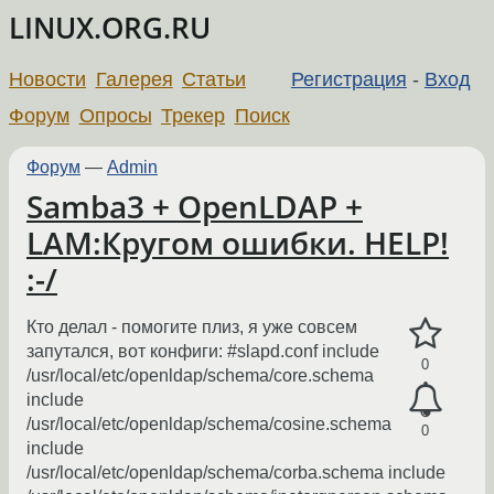
LINUX.ORG.RU
Новости
Галерея
Статьи
Регистрация
-
Вход
Форум
Опросы
Трекер
Поиск
Форум
—
Admin
Samba3 + OpenLDAP +
LAM:Кругом ошибки. HELP!
:-/
Кто делал - помогите плиз, я уже совсем
запутался, вот конфиги: #slapd.conf include
0
/usr/local/etc/openldap/schema/core.schema
include
/usr/local/etc/openldap/schema/cosine.schema
0
include
/usr/local/etc/openldap/schema/corba.schema include