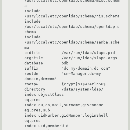
/usr/local/etc/openldap/schema/misc.schem
a 

include         
/usr/local/etc/openldap/schema/nis.schema 

include         
/usr/local/etc/openldap/schema/openldap.s
chema 

include         
/usr/local/etc/openldap/schema/samba.sche
ma 

pidfile         /var/run/ldap/slapd.pid 

argsfile        /var/run/ldap/slapd.args 

database        bdb 

suffix          "dc=my-domain,dc=com" 

rootdn          "cn=Manager,dc=my-
domain,dc=com" 

rootpw          {crypt}$1$W24zln5P$...... 

directory       /data/system/ldap/ 

index objectClass                       
eq,pres 

index ou,cn,mail,surname,givenname      
eq,pres,sub 

index uidNumber,gidNumber,loginShell    
eq,pres 

index uid,memberUid                     