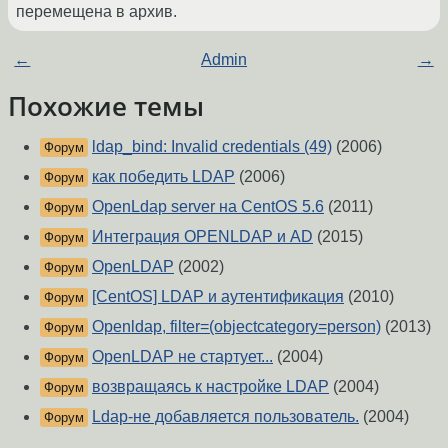
перемещена в архив.
←
Admin
→
Похожие темы
ldap_bind: Invalid credentials (49)
(2006)
Форум
как победить LDAP
(2006)
Форум
OpenLdap server на CentOS 5.6
(2011)
Форум
Интеграция OPENLDAP и AD
(2015)
Форум
OpenLDAP
(2002)
Форум
[CentOS] LDAP и аутентификация
(2010)
Форум
Openldap, filter=(objectcategory=person)
(2013)
Форум
OpenLDAP не стартует...
(2004)
Форум
возвращаясь к настройке LDAP
(2004)
Форум
Ldap-не добавляется пользователь.
(2004)
Форум