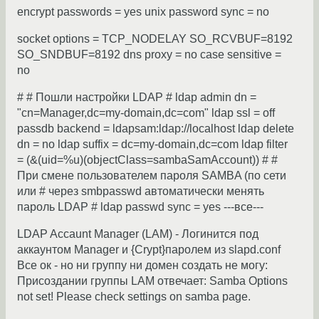
encrypt passwords = yes unix password sync = no
socket options = TCP_NODELAY SO_RCVBUF=8192
SO_SNDBUF=8192 dns proxy = no case sensitive =
no
# # Пошли настройки LDAP # ldap admin dn =
"cn=Manager,dc=my-domain,dc=com" ldap ssl = off
passdb backend = ldapsam:ldap://localhost ldap delete
dn = no ldap suffix = dc=my-domain,dc=com ldap filter
= (&(uid=%u)(objectClass=sambaSamAccount)) # #
При смене пользователем пароля SAMBA (по сети
или # через smbpasswd автоматически менять
пароль LDAP # ldap passwd sync = yes ---все---
LDAP Accaunt Manager (LAM) - Логинится под
аккаунтом Manager и {Crypt}паролем из slapd.conf
Все ок - но ни группу ни домен создать не могу:
Присоздании группы LAM отвечает: Samba Options
not set! Please check settings on samba page.