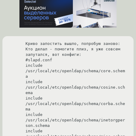
Криво запостить вышло, попробую заново:

Кто делал - помогите плиз, я уже совсем 
запутался, вот конфиги: 

#slapd.conf 

include         
/usr/local/etc/openldap/schema/core.schem
a 

include         
/usr/local/etc/openldap/schema/cosine.sch
ema 

include         
/usr/local/etc/openldap/schema/corba.sche
ma 

include         
/usr/local/etc/openldap/schema/inetorgper
son.schema 

include         