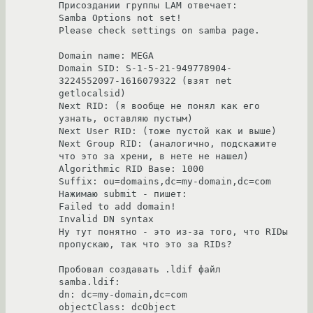
Присоздании группы LAM отвечает: 

Samba Options not set! 

Please check settings on samba page. 

Domain name: MEGA 

Domain SID: S-1-5-21-949778904-
3224552097-1616079322 (взят net 
getlocalsid) 

Next RID: (я вообще не понял как его 
узнать, оставляю пустым) 

Next User RID: (тоже пустой как и выше) 

Next Group RID: (аналогично, подскажите 
что это за хрени, в нете не нашел) 

Algorithmic RID Base: 1000 

Suffix: ou=domains,dc=my-domain,dc=com 

Нажимаю submit - пишет: 

Failed to add domain! 

Invalid DN syntax 

Ну тут понятно - это из-за того, что RIDы 
пропускаю, так что это за RIDs? 

Пробовал создавать .ldif файл 

samba.ldif: 

dn: dc=my-domain,dc=com 

objectClass: dcObject 
