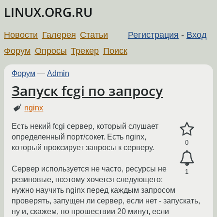
LINUX.ORG.RU
Новости
Галерея
Статьи
Регистрация
-
Вход
Форум
Опросы
Трекер
Поиск
Форум
—
Admin
Запуск fcgi по запросу
nginx
Есть некий fcgi сервер, который слушает
определенный порт/сокет. Есть nginx,
0
который проксирует запросы к серверу.
Сервер используется не часто, ресурсы не
1
резиновые, поэтому хочется следующего:
нужно научить nginx перед каждым запросом
проверять, запущен ли сервер, если нет - запускать,
ну и, скажем, по прошествии 20 минут, если