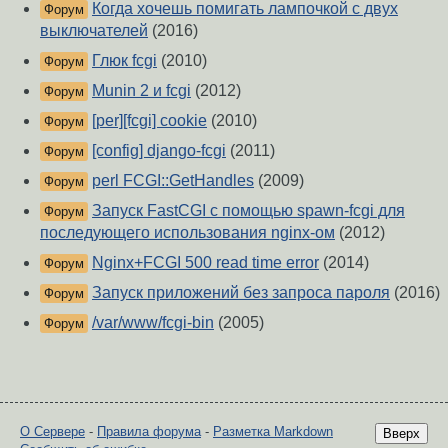
Когда хочешь помигать лампочкой с двух
Форум
выключателей
(2016)
Глюк fcgi
(2010)
Форум
Munin 2 и fcgi
(2012)
Форум
[per][fcgi] cookie
(2010)
Форум
[config] django-fcgi
(2011)
Форум
perl FCGI::GetHandles
(2009)
Форум
Запуск FastCGI с помощью spawn-fcgi для
Форум
последующего использования nginx-ом
(2012)
Nginx+FCGI 500 read time error
(2014)
Форум
Запуск приложений без запроса пароля
(2016)
Форум
/var/www/fcgi-bin
(2005)
Форум
О Сервере
-
Правила форума
-
Разметка Markdown
Вверх