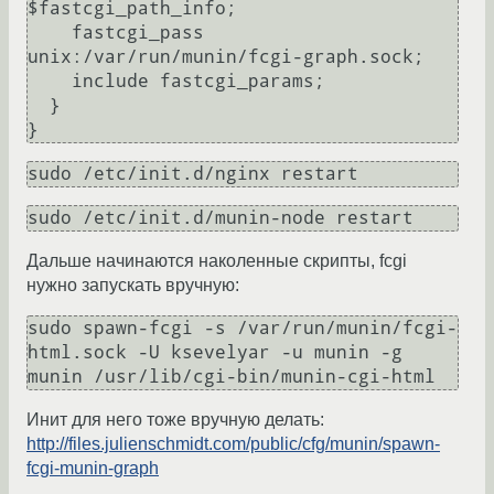
$fastcgi_path_info;

    fastcgi_pass 
unix:/var/run/munin/fcgi-graph.sock;

    include fastcgi_params;

  }

}
sudo /etc/init.d/nginx restart
sudo /etc/init.d/munin-node restart
Дальше начинаются наколенные скрипты, fcgi
нужно запускать вручную:
sudo spawn-fcgi -s /var/run/munin/fcgi-
html.sock -U ksevelyar -u munin -g 
munin /usr/lib/cgi-bin/munin-cgi-html
Инит для него тоже вручную делать:
http://files.julienschmidt.com/public/cfg/munin/spawn-
fcgi-munin-graph