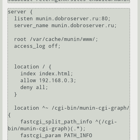
server {

  listen munin.dobroserver.ru:80;

  server_name munin.dobroserver.ru;

  root /var/cache/munin/www/;

  access_log off;

  location / {

    index index.html;

    allow 192.168.0.3;

    deny all;

  }

  location ^~ /cgi-bin/munin-cgi-graph/ 
{

    fastcgi_split_path_info ^(/cgi-
bin/munin-cgi-graph)(.*);

    fastcgi_param PATH_INFO 