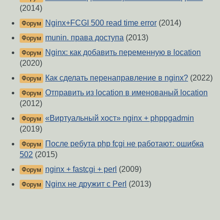
(2014)
Nginx+FCGI 500 read time error
(2014)
Форум
munin. права доступа
(2013)
Форум
Nginx: как добавить переменную в location
Форум
(2020)
Как сделать перенаправление в nginx?
(2022)
Форум
Отправить из location в именованый location
Форум
(2012)
«Виртуальный хост» nginx + phppgadmin
Форум
(2019)
После ребута php fcgi не работают: ошибка
Форум
502
(2015)
nginx + fastcgi + perl
(2009)
Форум
Nginx не дружит с Perl
(2013)
Форум