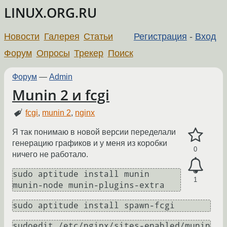
LINUX.ORG.RU
Новости
Галерея
Статьи
Регистрация
-
Вход
Форум
Опросы
Трекер
Поиск
Форум
—
Admin
Munin 2 и fcgi
fcgi
,
munin 2
,
nginx
Я так понимаю в новой версии переделали
генерацию графиков и у меня из коробки
0
ничего не работало.
sudo aptitude install munin 
1
munin-node munin-plugins-extra
sudo aptitude install spawn-fcgi
sudoedit /etc/nginx/sites-enabled/munin