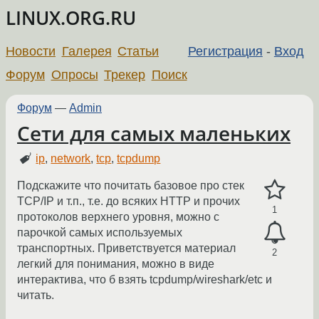
LINUX.ORG.RU
Новости
Галерея
Статьи
Регистрация
-
Вход
Форум
Опросы
Трекер
Поиск
Форум
—
Admin
Сети для самых маленьких
ip
,
network
,
tcp
,
tcpdump
Подскажите что почитать базовое про стек
TCP/IP и т.п., т.е. до всяких HTTP и прочих
1
протоколов верхнего уровня, можно с
парочкой самых используемых
транспортных. Приветствуется материал
2
легкий для понимания, можно в виде
интерактива, что б взять tcpdump/wireshark/etc и
читать.