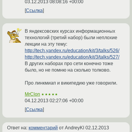
03.12.2013 08:08:16 +00:00
Ссылка
В яндексовских курсах информационных
технологий (третий набор) были неплохие
лекции на эту тему:
http://tech.yandex.ru/education/kit/3/talks/526/
http://tech.yandex.ru/education/kit/3/talks/527/
В других наборах про сети конечно тоже
было, но не помню на сколько толково.
Про линкмиап и википедию уже говорили.
MrClon
★★★★★
04.12.2013 02:27:06 +00:00
Ссылка
Ответ на:
комментарий
от AndreyKl
02.12.2013