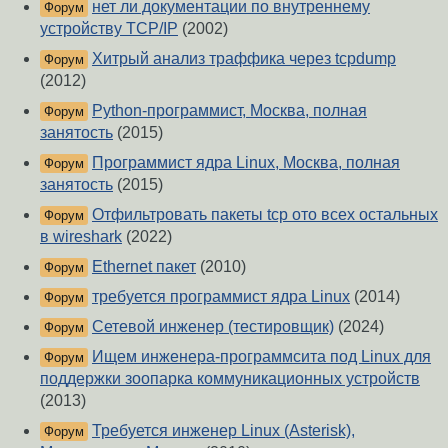
нет ли документации по внутреннему
Форум
устройству TCP/IP
(2002)
Хитрый анализ траффика через tcpdump
Форум
(2012)
Python-программист, Москва, полная
Форум
занятость
(2015)
Программист ядра Linux, Москва, полная
Форум
занятость
(2015)
Отфильтровать пакеты tcp ото всех остальных
Форум
в wireshark
(2022)
Ethernet пакет
(2010)
Форум
требуется программист ядра Linux
(2014)
Форум
Сетевой инженер (тестировщик)
(2024)
Форум
Ищем инженера-программсита под Linux для
Форум
поддержки зоопарка коммуникационных устройств
(2013)
Требуется инженер Linux (Asterisk),
Форум