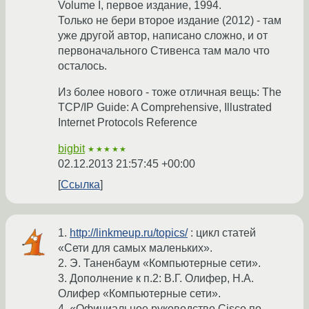
Volume I, первое издание, 1994.
Только не бери второе издание (2012) - там
уже другой автор, написано сложно, и от
первоначального Стивенса там мало что
осталось.
Из более нового - тоже отличная вещь: The
TCP/IP Guide: A Comprehensive, Illustrated
Internet Protocols Reference
bigbit
★★★★★
02.12.2013 21:57:45 +00:00
Ссылка
1.
http://linkmeup.ru/topics/
: цикл статей
«Сети для самых маленьких».
2. Э. Таненбаум «Компьютерные сети».
3. Дополнение к п.2: В.Г. Олифер, Н.А.
Олифер «Компьютерные сети».
4. «Официальное руководство Cisco по