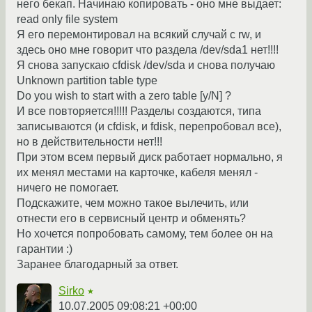
него бекап. Начинаю копировать - оно мне выдает:
read only file system
Я его перемонтировал на всякий случай с rw, и
здесь оно мне говорит что раздела /dev/sda1 нет!!!!
Я снова запускаю cfdisk /dev/sda и снова получаю
Unknown partition table type
Do you wish to start with а zero table [y/N] ?
И все повторяется!!!!! Разделы создаются, типа
записываются (и cfdisk, и fdisk, перепробовал все),
но в действительности нет!!!
При этом всем первый диск работает нормально, я
их менял местами на карточке, кабеля менял -
ничего не помогает.
Подскажите, чем можно такое вылечить, или
отнести его в сервисный центр и обменять?
Но хочется попробовать самому, тем более он на
гарантии :)
Заранее благодарный за ответ.
Sirko
★
10.07.2005 09:08:21 +00:00