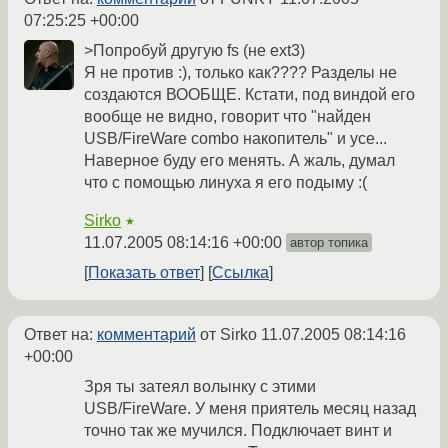
07:25:25 +00:00
>Попробуй другую fs (не ext3)
Я не против :), только как???? Разделы не
создаются ВООБЩЕ. Кстати, под виндой его
вообще не видно, говорит что "найден
USB/FireWare combo накопитель" и усе...
Наверное буду его менять. А жаль, думал
что с помощью линуха я его подыму :(
Sirko
★
11.07.2005 08:14:16 +00:00
автор топика
Показать ответ
Ссылка
Ответ на:
комментарий
от Sirko
11.07.2005 08:14:16
+00:00
Зря ты затеял волынку с этими
USB/FireWare. У меня приятель месяц назад
точно так же мучился. Подключает винт и