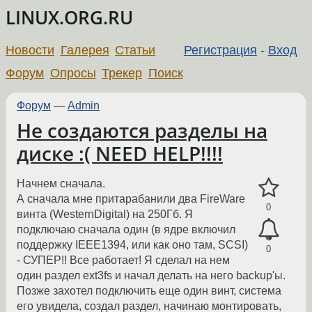
LINUX.ORG.RU
Новости
Галерея
Статьи
Регистрация
-
Вход
Форум
Опросы
Трекер
Поиск
Форум
—
Admin
Не создаются разделы на
диске :( NEED HELP!!!!
Начнем сначала.
А сначала мне притарабанили два FireWare
0
винта (WesternDigital) на 250Гб. Я
подключаю сначала один (в ядре включил
поддержку IEEE1394, или как оно там, SCSI)
0
- СУПЕР!! Все работает! Я сделал на нем
один раздел ext3fs и начал делать на него backup'ы.
Позже захотел подключить еще один винт, система
его увидела, создал раздел, начинаю монтировать,