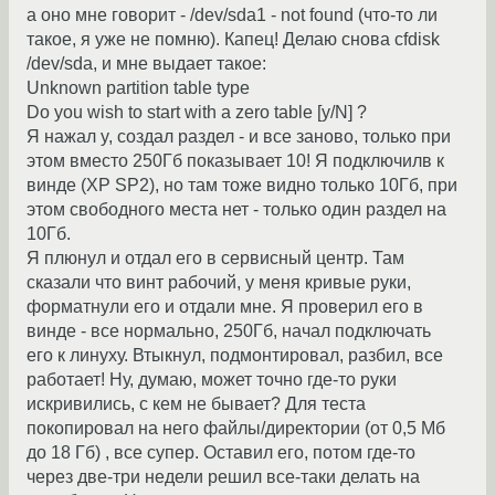
а оно мне говорит - /dev/sda1 - not found (что-то ли
такое, я уже не помню). Капец! Делаю снова cfdisk
/dev/sda, и мне выдает такое:
Unknown partition table type
Do you wish to start with а zero table [y/N] ?
Я нажал y, создал раздел - и все заново, только при
этом вместо 250Гб показывает 10! Я подключилв к
винде (XP SP2), но там тоже видно только 10Гб, при
этом свободного места нет - только один раздел на
10Гб.
Я плюнул и отдал его в сервисный центр. Там
сказали что винт рабочий, у меня кривые руки,
форматнули его и отдали мне. Я проверил его в
винде - все нормально, 250Гб, начал подключать
его к линуху. Втыкнул, подмонтировал, разбил, все
работает! Ну, думаю, может точно где-то руки
искривились, с кем не бывает? Для теста
покопировал на него файлы/директории (от 0,5 Мб
до 18 Гб) , все супер. Оставил его, потом где-то
через две-три недели решил все-таки делать на