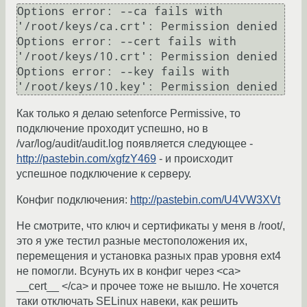
Options error: --ca fails with 
'/root/keys/ca.crt': Permission denied

Options error: --cert fails with 
'/root/keys/10.crt': Permission denied

Options error: --key fails with 
'/root/keys/10.key': Permission denied
Как только я делаю setenforce Permissive, то
подключение проходит успешно, но в
/var/log/audit/audit.log появляется следующее -
http://pastebin.com/xgfzY469
- и происходит
успешное подключение к серверу.
Конфиг подключения:
http://pastebin.com/U4VW3XVt
Не смотрите, что ключ и сертификаты у меня в /root/,
это я уже тестил разные местоположения их,
перемещения и установка разных прав уровня ext4
не помогли. Всунуть их в конфиг через <ca>
__cert__ </ca> и прочее тоже не вышло. Не хочется
таки отключать SELinux навеки, как решить