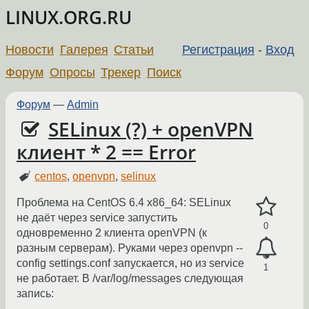
LINUX.ORG.RU
Новости
Галерея
Статьи
Регистрация
-
Вход
Форум
Опросы
Трекер
Поиск
Форум
—
Admin
SELinux (?) + openVPN
клиент * 2 == Error
centos
,
openvpn
,
selinux
Проблема на CentOS 6.4 x86_64: SELinux
не даёт через service запустить
0
одновременно 2 клиента openVPN (к
разным серверам). Руками через openvpn --
config settings.conf запускается, но из service
1
не работает. В /var/log/messages следующая
запись: