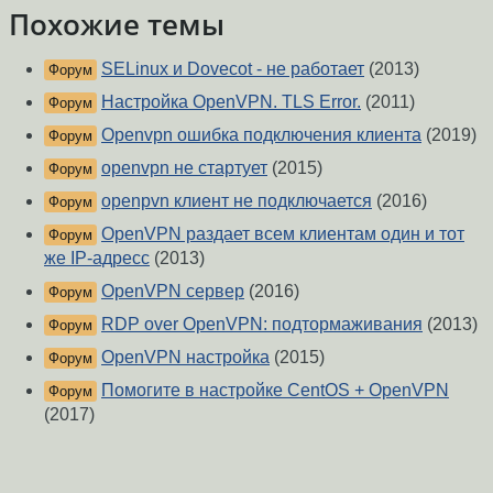
Похожие темы
SELinux и Dovecot - не работает
(2013)
Форум
Настройка OpenVPN. TLS Error.
(2011)
Форум
Openvpn ошибка подключения клиента
(2019)
Форум
openvpn не стартует
(2015)
Форум
openpvn клиент не подключается
(2016)
Форум
OpenVPN раздает всем клиентам один и тот
Форум
же IP-адресс
(2013)
OpenVPN сервер
(2016)
Форум
RDP over OpenVPN: подтормаживания
(2013)
Форум
OpenVPN настройка
(2015)
Форум
Помогите в настройке CentOS + OpenVPN
Форум
(2017)