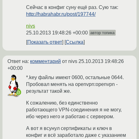
Сейчас в конфиг суну ещё раз. Сую так:
http://habrahabr.ru/post/197744/
nivs
25.10.2013 19:48:26 +00:00
автор топика
Показать ответ
Ссылка
Ответ на:
комментарий
от nivs
25.10.2013 19:48:26
+00:00
*.key файлы имеют 0600, остальные 0644.
Пробовал менять на openvpn:openvpn -
результат такой же.
К сожалению, без единственно
работающего VPN-соединения я не могу,
ибо через него и работаю с сервером.
А вот я всунул сертификаты и ключ в
конфиг и всё заработало даже с указанием