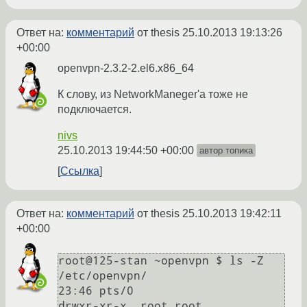
Ответ на:
комментарий
от thesis
25.10.2013 19:13:26
+00:00
openvpn-2.3.2-2.el6.x86_64
К слову, из NetworkManeger'a тоже не
подключается.
nivs
25.10.2013 19:44:50 +00:00
автор топика
Ссылка
Ответ на:
комментарий
от thesis
25.10.2013 19:42:11
+00:00
root@125-stan ~openvpn $ ls -Z 
/etc/openvpn/                                                                   
23:46 pts/0

drwxr-xr-x. root root 