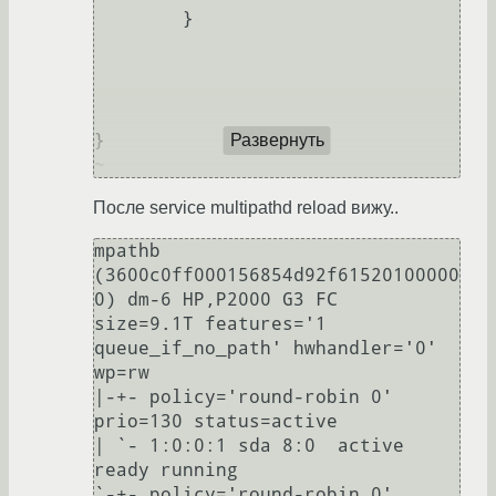
        }

}

Развернуть
После service multipathd reload вижу..
mpathb 
(3600c0ff000156854d92f61520100000
0) dm-6 HP,P2000 G3 FC

size=9.1T features='1 
queue_if_no_path' hwhandler='0' 
wp=rw

|-+- policy='round-robin 0' 
prio=130 status=active

| `- 1:0:0:1 sda 8:0  active 
ready running

`-+- policy='round-robin 0' 