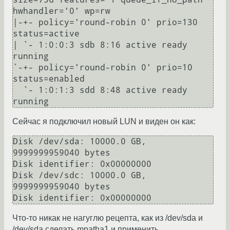
hwhandler='0' wp=rw

|-+- policy='round-robin 0' prio=130 
status=active

| `- 1:0:0:3 sdb 8:16 active ready 
running

`-+- policy='round-robin 0' prio=10 
status=enabled

  `- 1:0:1:3 sdd 8:48 active ready 
Сейчас я подключил новый LUN и виден он как:
Disk /dev/sda: 10000.0 GB, 
9999999959040 bytes

Disk identifier: 0x00000000

Disk /dev/sdc: 10000.0 GB, 
9999999959040 bytes

Что-то никак не нагуглю рецепта, как из /dev/sda и
/dev/sda сделать mpatha1 и применить