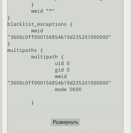
        }

        wwid "*"

}

blacklist_exceptions {

        wwid 
"3600c0ff000156854b19d235201000000"

}

multipaths {

        multipath {

                uid 0

                gid 0

                wwid 
"3600c0ff000156854b19d235201000000"

                mode 0600

        }

Развернуть