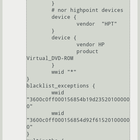
        }

        # nor highpoint devices

        device {

                vendor  "HPT"

        }

        device {

                vendor HP

                product 
Virtual_DVD-ROM

        }

        wwid "*"

}

blacklist_exceptions {

        wwid 
"3600c0ff000156854b19d23520100000
0"

        wwid 
"3600c0ff000156854d92f61520100000
0"

}
