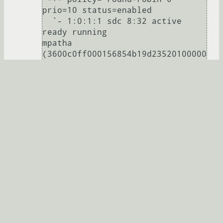
prio=10 status=enabled

  `- 1:0:1:1 sdc 8:32 active 
ready running

mpatha 
(3600c0ff000156854b19d23520100000
0) dm-0 HP,P2000 G3 FC

size=75G features='1 
queue_if_no_path' hwhandler='0' 
wp=rw

|-+- policy='round-robin 0' 
prio=130 status=active

| `- 1:0:0:3 sdb 8:16 active 
ready running

`-+- policy='round-robin 0' 
prio=10 status=enabled

  `- 1:0:1:3 sdd 8:48 active 
Остались только сомения все ли верно
сделал...