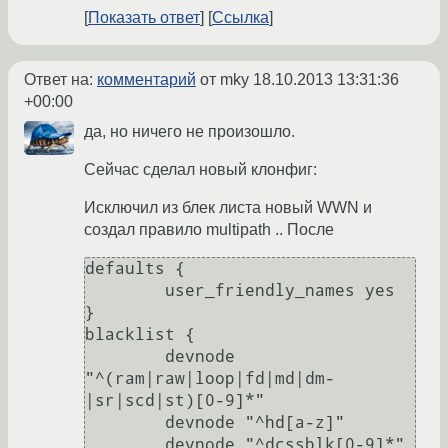
Показать ответ
Ссылка
Ответ на:
комментарий
от mky
18.10.2013 13:31:36
+00:00
да, но ничего не произошло.
Сейчас сделал новый клонфиг:
Исключил из блек листа новый WWN и
создал правило multipath .. После
defaults {

        user_friendly_names yes

}

blacklist {

        devnode 
"^(ram|raw|loop|fd|md|dm-
|sr|scd|st)[0-9]*"

        devnode "^hd[a-z]"

        devnode "^dcssblk[0-9]*"
