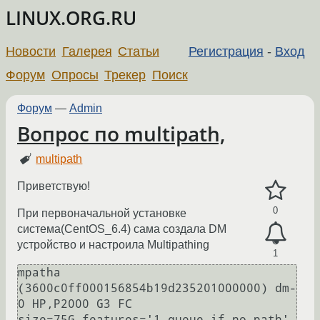
LINUX.ORG.RU
Новости
Галерея
Статьи
Регистрация
-
Вход
Форум
Опросы
Трекер
Поиск
Форум
—
Admin
Вопрос по multipath,
multipath
Приветствую!
0
При первоначальной установке
система(CentOS_6.4) сама создала DM
устройство и настроила Multipathing
1
mpatha 
(3600c0ff000156854b19d235201000000) dm-
0 HP,P2000 G3 FC

size=75G features='1 queue_if_no_path' 