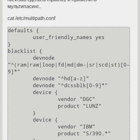
мультипасинг..
cat /etc/multipath.conf
defaults {

        user_friendly_names yes

}

blacklist {

        devnode 
"^(ram|raw|loop|fd|md|dm-|sr|scd|st)[0-
9]*"

        devnode "^hd[a-z]"

        devnode "^dcssblk[0-9]*"

        device {

                vendor "DGC"

                product "LUNZ"

        }

        device {

                vendor "IBM"

                product "S/390.*"
