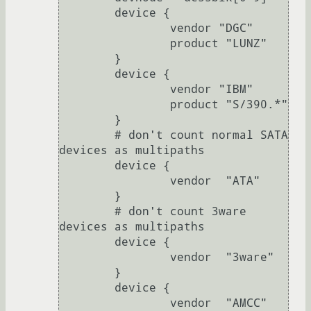
        device {

                vendor "DGC"

                product "LUNZ"

        }

        device {

                vendor "IBM"

                product "S/390.*"

        }

        # don't count normal SATA 
devices as multipaths

        device {

                vendor  "ATA"

        }

        # don't count 3ware 
devices as multipaths

        device {

                vendor  "3ware"

        }

        device {

                vendor  "AMCC"
