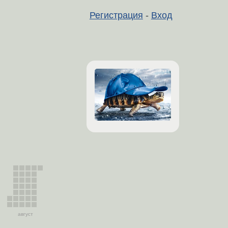
Регистрация
-
Вход
август