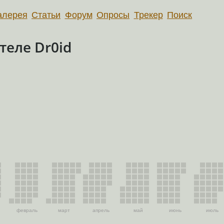
алерея
Статьи
Форум
Опросы
Трекер
Поиск
еле Dr0id
февраль
март
апрель
май
июнь
июль