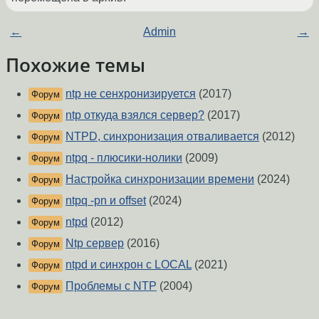
←
Admin
→
Похожие темы
ntp не сенхронизируется
(2017)
Форум
ntp откуда взялся сервер?
(2017)
Форум
NTPD, синхронизация отваливается
(2012)
Форум
ntpq - плюсики-нолики
(2009)
Форум
Настройка синхронизации времени
(2024)
Форум
ntpq -pn и offset
(2024)
Форум
ntpd
(2012)
Форум
Ntp сервер
(2016)
Форум
ntpd и синхрон с LOCAL
(2021)
Форум
Проблемы с NTP
(2004)
Форум