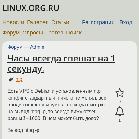
LINUX.ORG.RU
Новости
Галерея
Статьи
Регистрация
-
Вход
Форум
Опросы
Трекер
Поиск
Форум
—
Admin
Часы всегда спешат на 1
секунду.
ntp
Есть VPS с Debian и установленным ntp,
конфиг стандартный, ничего не менял, все
0
вроде синхронизируется, но когда смотрю
на вывод ntpq -p, то всегда вижу offset
равный ~1000. В чем может быть дело?
1
Вывод ntpq -p: