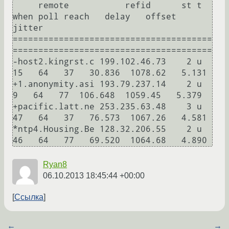
     remote           refid      st t 
when poll reach   delay   offset  
jitter

=======================================
=======================================

-host2.kingrst.c 199.102.46.73    2 u   
15   64   37   30.836  1078.62   5.131

+1.anonymity.asi 193.79.237.14    2 u    
9   64   77  106.648  1059.45   5.379

+pacific.latt.ne 253.235.63.48    3 u   
47   64   37   76.573  1067.26   4.581

*ntp4.Housing.Be 128.32.206.55    2 u   
Ryan8
06.10.2013 18:45:44 +00:00
Ссылка
←
→