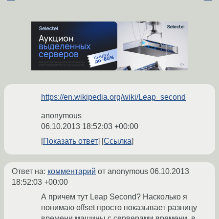
https://en.wikipedia.org/wiki/Leap_second
anonymous
06.10.2013 18:52:03 +00:00
Показать ответ
Ссылка
Ответ на:
комментарий
от anonymous
06.10.2013
18:52:03 +00:00
А причем тут Leap Second? Насколько я
понимаю offset просто показывает разницу
времени машины с серверами времени, в