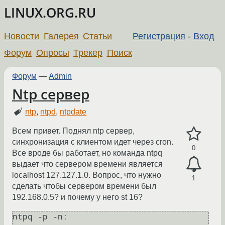
LINUX.ORG.RU
Новости
Галерея
Статьи
Регистрация
-
Вход
Форум
Опросы
Трекер
Поиск
Форум
—
Admin
Ntp сервер
ntp
,
ntpd
,
ntpdate
Всем привет. Поднял ntp сервер,
синхронизация с клиентом идет через cron.
0
Все вроде бы работает, но команда ntpq
выдает что сервером времени является
localhost 127.127.1.0. Вопрос, что нужно
1
сделать чтобы сервером времени был
192.168.0.5? и почему у него st 16?
ntpq -p -n:
