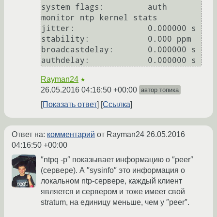
system flags:         auth 
monitor ntp kernel stats

jitter:               0.000000 s

stability:            0.000 ppm

broadcastdelay:       0.000000 s

Rayman24
★
26.05.2016 04:16:50 +00:00
автор топика
Показать ответ
Ссылка
Ответ на:
комментарий
от Rayman24
26.05.2016
04:16:50 +00:00
″ntpq -p″ показывает информацию о ″peer″
(сервере). А ″sysinfo″ это информация о
локальном ntp-сервере, каждый клиент
является и сервером и тоже имеет свой
stratum, на единицу меньше, чем у ″peer″.