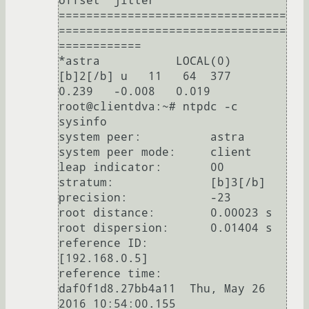
offset  jitter

=================================
=================================
============

*astra           LOCAL(0)         
[b]2[/b] u   11   64  377    
0.239   -0.008   0.019

root@clientdva:~# ntpdc -c 
sysinfo

system peer:          astra

system peer mode:     client

leap indicator:       00

stratum:              [b]3[/b]

precision:            -23

root distance:        0.00023 s

root dispersion:      0.01404 s

reference ID:         
[192.168.0.5]

reference time:       
daf0f1d8.27bb4a11  Thu, May 26 
2016 10:54:00.155
