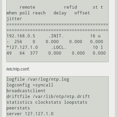
     remote           refid      st t 
when poll reach   delay   offset  
jitter

=======================================
=======================================

192.168.0.5     .INIT.          16 u    
-  256    0    0.000    0.000   0.000

*127.127.1.0     .LOCL.          10 l   
49   64  377    0.000    0.000   0.000

/etc/ntp.conf:
logfile /var/log/ntp.log

logconfig +syncall

broadcastclient

driftfile /var/lib/ntp/ntp.drift

statistics clockstats loopstats 
peerstats

server 127.127.1.0
