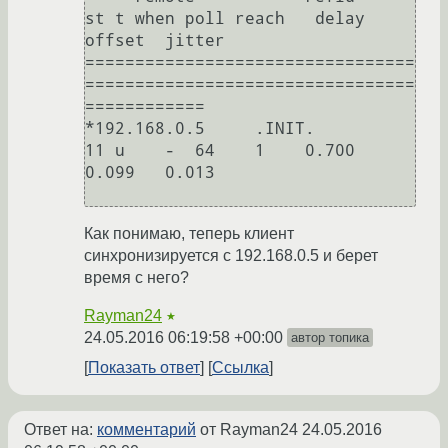
st t when poll reach   delay   
offset  jitter

=================================
=================================
============

*192.168.0.5     .INIT.          
11 u    -  64    1    0.700    
0.099   0.013

Как понимаю, теперь клиент
синхронизируется с 192.168.0.5 и берет
время с него?
Rayman24
★
24.05.2016 06:19:58 +00:00
автор топика
Показать ответ
Ссылка
Ответ на:
комментарий
от Rayman24
24.05.2016