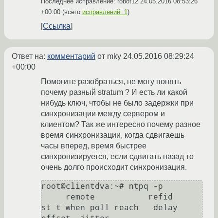
Последнее исправление: robot12
24.05.2016 08:53:26
+00:00
(всего
исправлений: 1
)
Ссылка
Ответ на:
комментарий
от mky
24.05.2016 08:29:24
+00:00
Помогите разобраться, не могу понять
почему разный stratum ? И есть ли какой
нибудь ключ, чтобы не было задержки при
синхронизации между сервером и
клиентом? Так же интересно почему разное
время синхронизации, когда сдвигаешь
часы вперед, время быстрее
синхронизируется, если сдвигать назад то
очень долго происходит синхронизация.
root@clientdva:~# ntpq -p

     remote           refid      
st t when poll reach   delay   