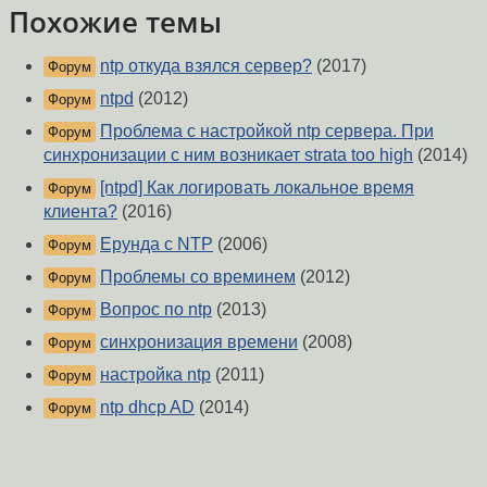
Похожие темы
ntp откуда взялся сервер?
(2017)
Форум
ntpd
(2012)
Форум
Проблема с настройкой ntp сервера. При
Форум
синхронизации с ним возникает strata too high
(2014)
[ntpd] Как логировать локальное время
Форум
клиента?
(2016)
Ерунда с NTP
(2006)
Форум
Проблемы со времинем
(2012)
Форум
Вопрос по ntp
(2013)
Форум
синхронизация времени
(2008)
Форум
настройка ntp
(2011)
Форум
ntp dhcp AD
(2014)
Форум