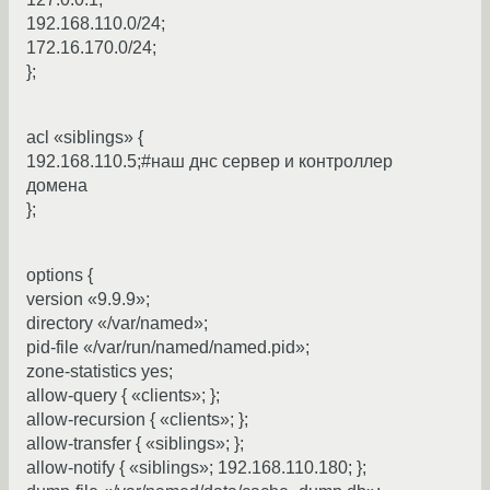
192.168.110.0/24;
172.16.170.0/24;
};
acl «siblings» {
192.168.110.5;#наш днс сервер и контроллер
домена
};
options {
version «9.9.9»;
directory «/var/named»;
pid-file «/var/run/named/named.pid»;
zone-statistics yes;
allow-query { «clients»; };
allow-recursion { «clients»; };
allow-transfer { «siblings»; };
allow-notify { «siblings»; 192.168.110.180; };