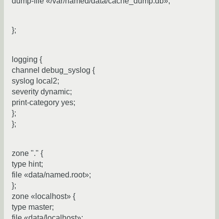
dump-file «/var/named/data/cache_dump.db»;
};
logging {
channel debug_syslog {
syslog local2;
severity dynamic;
print-category yes;
};
};
zone "." {
type hint;
file «data/named.root»;
};
zone «localhost» {
type master;
file «data/localhost»;