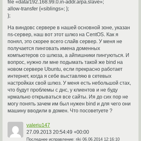
file «data/192.168.99.0.in-addr.arpa.slave»;
allow-transfer {«siblings»; };
};
На виндовс сервере в нашей основной зоне, указан
ns-сервер, наш вот этот шлюз на CentOS. Как я
понял, это скорее всего слайв сервер. У меня не
получается пинговать имена доменных
компьютеров со шлюза, а айпишники пингуються. И
вопрос, нужно ли мне подымать такой же bind на
новом сервере Ubuntu, если прекрасно работает
интернет, когда я себе выставляю в сетевых
настройках свой шлюз. У меня есть небольшой стах,
что будут проблемы с днс, у клиентов и не буду
нрмально открываться все сайты. Ия до сих пор не
могу понять зачем им был нужен bind и для чего они
машину вводили в домен. Что посоветуете ?
valeriu147
27.09.2013 20:54:49 +00:00
Последнее исправление: riki
06.06.2014 12:16:10