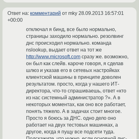
Ответ на:
комментарий
от mky
28.09.2013 16:57:01
+00:00
отключал я бинд, все было нормально,
страницы заходило нормально. резолвинг
днс происходил нормально. команда
nslookup, выдает ответ на тот же
http://www.microsoft.com
сразу же. возможно,
он был как слейв. кароче говоря, я сделав
шлюз и указав его в сетевых настройках
клиентской машины в принципе доволен
результатом. просто, когда у нашего ИТ-
директора, что-то спрашиваешь, ответ «кто
из нас системный администратор ?». А в
некоторых моментах, как оно все работает,
понять тяжело. А в задачах стоит многое.
Просто я боюсь за ДНС. одно дело оно
работает на двух тестовых машинках, а
другое, когда я пущу все подсети туда.
Подскажите, что нужно, если основной днс-