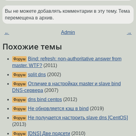
Вы не можете добавлять комментарии в эту тему. Тема
перемещена в архив.
←
Admin
→
Похожие темы
Bind: refresh: non-authoritative answer from
Форум
master. WTF?
(2011)
split dns
(2002)
Форум
Отличие в настройках master и slave bind
Форум
DNS-сервера
(2007)
dns bind centos
(2012)
Форум
Не обновляется кэш в bind
(2019)
Форум
Не получается настроить slave dns [CentOS]
Форум
(2013)
[DNS] Две подсети
(2010)
Форум