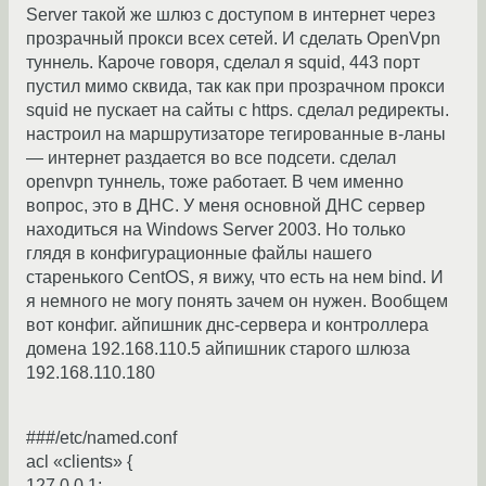
Server такой же шлюз с доступом в интернет через
прозрачный прокси всех сетей. И сделать OpenVpn
туннель. Кароче говоря, сделал я squid, 443 порт
пустил мимо сквида, так как при прозрачном прокси
squid не пускает на сайты с https. сделал редиректы.
настроил на маршрутизаторе тегированные в-ланы
— интернет раздается во все подсети. сделал
openvpn туннель, тоже работает. В чем именно
вопрос, это в ДНС. У меня основной ДНС сервер
находиться на Windows Server 2003. Но только
глядя в конфигурационные файлы нашего
старенького CentOS, я вижу, что есть на нем bind. И
я немного не могу понять зачем он нужен. Вообщем
вот конфиг. айпишник днс-сервера и контроллера
домена 192.168.110.5 айпишник старого шлюза
192.168.110.180
###/etc/named.conf
acl «clients» {
127.0.0.1;