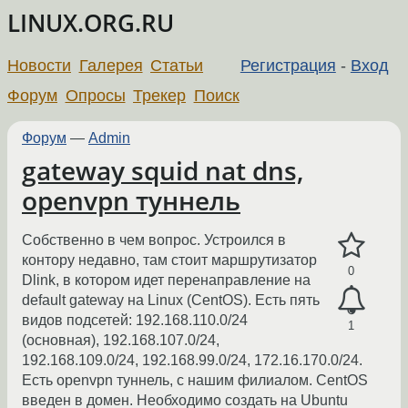
LINUX.ORG.RU
Новости
Галерея
Статьи
Регистрация
-
Вход
Форум
Опросы
Трекер
Поиск
Форум
—
Admin
gateway squid nat dns,
openvpn туннель
Собственно в чем вопрос. Устроился в
контору недавно, там стоит маршрутизатор
0
Dlink, в котором идет перенаправление на
default gateway на Linux (CentOS). Есть пять
видов подсетей: 192.168.110.0/24
1
(основная), 192.168.107.0/24,
192.168.109.0/24, 192.168.99.0/24, 172.16.170.0/24.
Есть openvpn туннель, с нашим филиалом. CentOS
введен в домен. Необходимо создать на Ubuntu