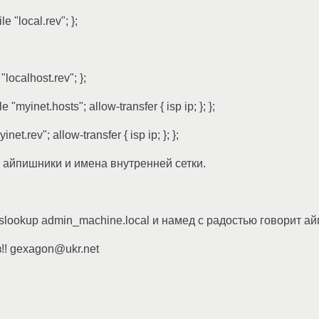
e "local.rev"; };
"localhost.rev"; };
"myinet.hosts"; allow-transfer { isp ip; }; };
net.rev"; allow-transfer { isp ip; }; };
ы айпишники и имена внутренней сетки.
slookup admin_machine.local и намед с радостью говорит айп
!! gexagon@ukr.net