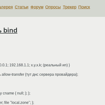
алерея
Статьи
Форум
Опросы
Трекер
Поиск
 bind
.0.0.1; 192.168.1.1; x.y.x.k; (реальный ип) }
ь allow-transfer {тут днс сервера провайдера};
 cname { null; }; };
 file "local.zone"; };