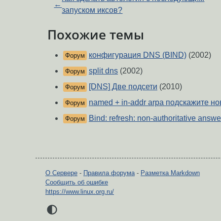
←
запуском иксов?
Похожие темы
конфигурация DNS (BIND)
(2002)
Форум
split dns
(2002)
Форум
[DNS] Две подсети
(2010)
Форум
named + in-addr arpa подскажите но
Форум
Bind: refresh: non-authoritative answ
Форум
О Сервере
-
Правила форума
-
Разметка Markdown
Сообщить об ошибке
https://www.linux.org.ru/