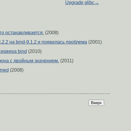
Upgrade glibc
→
о останавливается.
(2008)
.2.2 на bind-9.1.2 и появилась проблема
(2001)
ервера bind
(2010)
 зона с двойным значением.
(2011)
amed
(2008)
Вверх