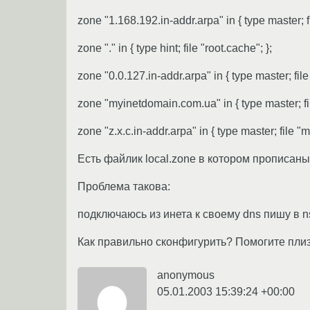
zone "1.168.192.in-addr.arpa" in { type master; fil
zone "." in { type hint; file "root.cache"; };
zone "0.0.127.in-addr.arpa" in { type master; file 
zone "myinetdomain.com.ua" in { type master; file 
zone "z.x.c.in-addr.arpa" in { type master; file "myi
Есть файлик local.zone в котором прописан
Проблема такова:
подключаюсь из инета к своему dns пишу в n
Как правильно сконфигурить? Помогите плиз
anonymous
05.01.2003 15:39:24 +00:00