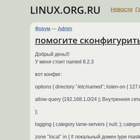
LINUX.ORG.RU
Новости
Г
Форум
—
Admin
помогите сконфигурить
Добрый день!!!
У меня стоит named 8.2.3
вот конфиг:
options { directory "/etc/named"; listen-on { 127
allow-query {192.168.1.0/24 }; Внутренняя сет
};
logging { category lame-servers { null; }; category
zone "local" in { # локальный домен type master;