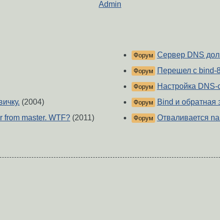
Admin
Сервер DNS долг
Форум
Перешел с bind-8
Форум
Настройка DNS-с
Форум
вичку.
(2004)
Bind и обратная
Форум
er from master. WTF?
(2011)
Отваливается n
Форум