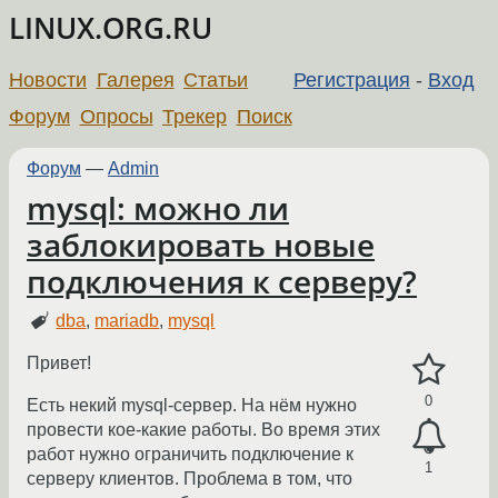
LINUX.ORG.RU
Новости
Галерея
Статьи
Регистрация
-
Вход
Форум
Опросы
Трекер
Поиск
Форум
—
Admin
mysql: можно ли
заблокировать новые
подключения к серверу?
dba
,
mariadb
,
mysql
Привет!
0
Есть некий mysql-сервер. На нём нужно
провести кое-какие работы. Во время этих
работ нужно ограничить подключение к
1
серверу клиентов. Проблема в том, что