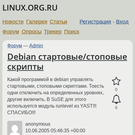
LINUX.ORG.RU
Новости
Галерея
Статьи
Регистрация
-
Вход
Форум
Опросы
Трекер
Поиск
Форум
—
Admin
Debian стартовые/стоповые
скрипты
Какой программой в debian управлять
стартовыми, стоповыми скриптами. Тоесть
0
одни отключить на определенных уровнях,
другие включить. В SuSE для этого
используется модуль runlevel из YAST!!!
0
СПАСИБО!!!
anonymous
10.06.2005 05:46:35 +00:00