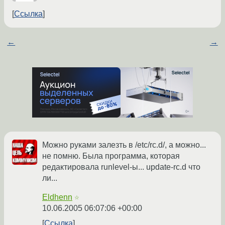
Ссылка
←
→
Можно руками залезть в /etc/rc.d/, а можно...
не помню. Была программа, которая
редактировала runlevel-ы... update-rc.d что
ли...
Eldhenn
☆
10.06.2005 06:07:06 +00:00
Ссылка