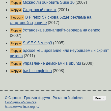
Можно ли обновить Suse 10
(2007)
Форум
Стартовый скрипт
(2001)
Форум
В Firefox 57 снова будет реклама на
Новости
стартовой странице
(2017)
Установка suse-апдейт-сервера на gentoo
Форум
(2007)
SuSE 9.3 & mp3
(2005)
Форум
адское кеширование или неубиваемый скрипт
Форум
питона
(2011)
управление демонами в ubuntu
(2008)
Форум
bash completion
(2008)
Форум
О Сервере
-
Правила форума
-
Разметка Markdown
Вверх
Сообщить об ошибке
https://www.linux.org.ru/