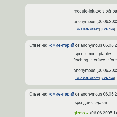
module-init-tools обно
anonymous
(
06.06.200
Показать ответ
Ссылка
Ответ на:
комментарий
от anonymous
06.06.
ispci, lsmod, iptables 
fetching interface infor
anonymous
(
06.06.200
Показать ответ
Ссылка
Ответ на:
комментарий
от anonymous
06.06.
lspci дай сюда ёпт
gizmo
(
06.06.2005 1
★