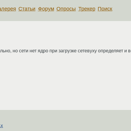
алерея
Статьи
Форум
Опросы
Трекер
Поиск
льно, но сети нет ядро при загрузке сетевуху определяет и 
.x