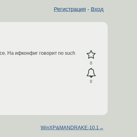
Регистрация
-
Вход
все. На ифконфиг говорит no such
0
0
WinXP&MANDRAKE-10.1
→