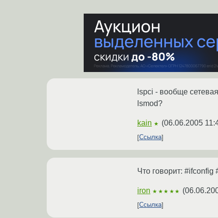
lspci - вообще сетева
lsmod?
kain
(
06.06.2005 11:
★
Ссылка
Что говорит: #ifconfig #
iron
(
06.06.20
★★★★★
Ссылка