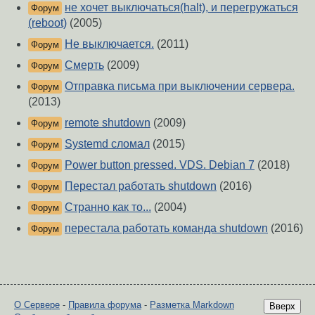
не хочет выключаться(halt), и перегружаться
Форум
(reboot)
(2005)
Не выключается.
(2011)
Форум
Смерть
(2009)
Форум
Отправка письма при выключении сервера.
Форум
(2013)
remote shutdown
(2009)
Форум
Systemd сломал
(2015)
Форум
Power button pressed. VDS. Debian 7
(2018)
Форум
Перестал работать shutdown
(2016)
Форум
Странно как то...
(2004)
Форум
перестала работать команда shutdown
(2016)
Форум
О Сервере
-
Правила форума
-
Разметка Markdown
Вверх