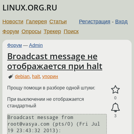
LINUX.ORG.RU
Новости
Галерея
Статьи
Регистрация
-
Вход
Форум
Опросы
Трекер
Поиск
Форум
—
Admin
Broadcast message не
отображается при halt
debian
,
halt
,
упорин
Прощу помощи в разборе одной штуки:
0
При выключении не отображается
стандартный
3
Broadcast message from 
root@vasya.com (pts/0) (Fri Jul 
19 23:43:32 2013):
