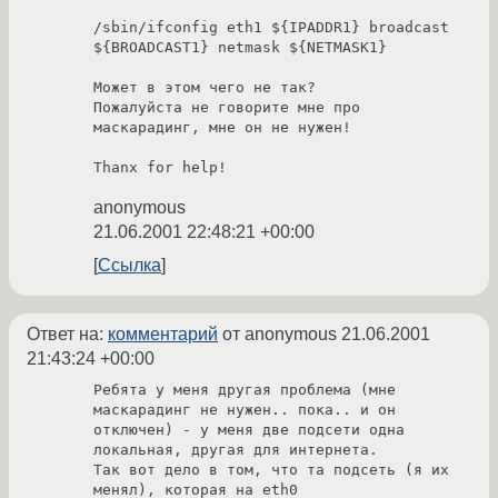
/sbin/ifconfig eth1 ${IPADDR1} broadcast 
${BROADCAST1} netmask ${NETMASK1}

Может в этом чего не так?

Пожалуйста не говорите мне про 
маскарадинг, мне он не нужен!

anonymous
21.06.2001 22:48:21 +00:00
Ссылка
Ответ на:
комментарий
от anonymous
21.06.2001
21:43:24 +00:00
Ребята у меня другая проблема (мне 
маскарадинг не нужен.. пока.. и он 

отключен) - у меня две подсети одна 
локальная, другая для интернета.

Так вот дело в том, что та подсеть (я их 
менял), которая на eth0 
