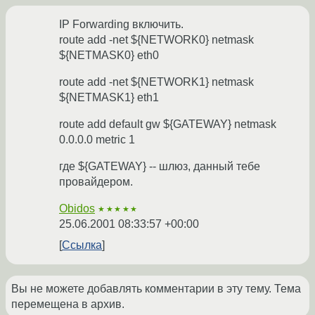
IP Forwarding включить.
route add -net ${NETWORK0} netmask
${NETMASK0} eth0
route add -net ${NETWORK1} netmask
${NETMASK1} eth1
route add default gw ${GATEWAY} netmask
0.0.0.0 metric 1
где ${GATEWAY} -- шлюз, данный тебе
провайдером.
Obidos
★★★★★
25.06.2001 08:33:57 +00:00
Ссылка
Вы не можете добавлять комментарии в эту тему. Тема
перемещена в архив.