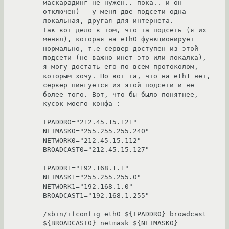
маскарадинг не нужен.. пока.. и он 
отключен) - у меня две подсети одна 
локальная, другая для интернета.

Так вот дело в том, что та подсеть (я их 
менял), которая на eth0 функционирует 
нормально, т.е сервер доступен из этой 
подсети (не важно инет это или локалка), 
я могу достать его по всем протоколом, 
которым хочу. Но вот та, что на eth1 нет, 
сервер пингуется из этой подсети и не 
более того. Вот, что бы было понятнее, 
кусок моего конфа :

IPADDR0="212.45.15.121"

NETMASK0="255.255.255.240"

NETWORK0="212.45.15.112"

BROADCAST0="212.45.15.127"

IPADDR1="192.168.1.1"

NETMASK1="255.255.255.0"

NETWORK1="192.168.1.0"

BROADCAST1="192.168.1.255"

/sbin/ifconfig eth0 ${IPADDR0} broadcast 
${BROADCAST0} netmask ${NETMASK0}
