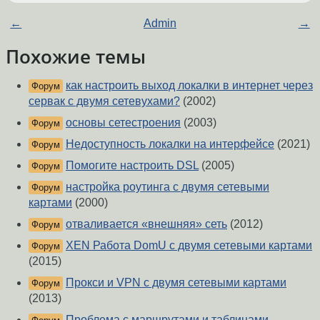
←
Admin
→
Похожие темы
как настроить выход локалки в интернет через
Форум
сервак с двумя сетевухами?
(2002)
основы сетестроения
(2003)
Форум
Недоступность локалки на интерфейсе
(2021)
Форум
Помогите настроить DSL
(2005)
Форум
настройка роутинга с двумя сетевыми
Форум
картами
(2000)
отваливается «внешняя» сеть
(2012)
Форум
XEN Работа DomU c двумя сетевыми картами
Форум
(2015)
Прокси и VPN c двумя сетевыми картами
Форум
(2013)
Проблема с маршрутами и таблицами