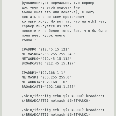
функционирует нормально, т.е сервер 
доступен из этой подсети (не 

важно инет это или локалка), я могу 
достать его по всем протоколом, 

которым хочу. Но вот та, что на eth1 нет, 
сервер пингуется из этой 

подсети и не более того. Вот, что бы было 
понятнее, кусок моего 

конфа :

IPADDR0="212.45.15.121"

NETMASK0="255.255.255.240"

NETWORK0="212.45.15.112"

BROADCAST0="212.45.15.127"

IPADDR1="192.168.1.1"

NETMASK1="255.255.255.0"

NETWORK1="192.168.1.0"

BROADCAST1="192.168.1.255"

/sbin/ifconfig eth0 ${IPADDR0} broadcast 
${BROADCAST0} netmask ${NETMASK0}

/sbin/ifconfig eth1 ${IPADDR1} broadcast 
${BROADCAST1} netmask ${NETMASK1}
