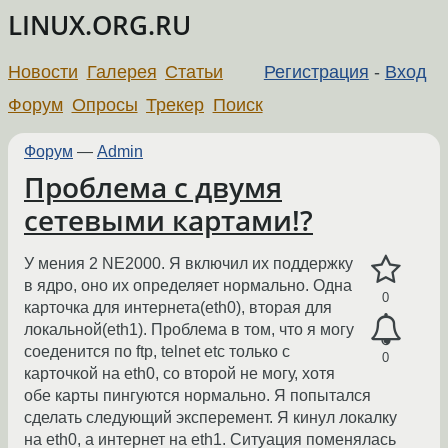
LINUX.ORG.RU
Новости
Галерея
Статьи
Регистрация
-
Вход
Форум
Опросы
Трекер
Поиск
Форум
—
Admin
Проблема с двумя
сетевыми картами!?
У мения 2 NE2000. Я включил их поддержку
в ядро, оно их определяет нормально. Одна
0
карточка для интернета(eth0), вторая для
локальной(eth1). Проблема в том, что я могу
соеденится по ftp, telnet etc только с
0
карточкой на eth0, со второй не могу, хотя
обе карты пингуются нормально. Я попытался
сделать следующий эксперемент. Я кинул локалку
на eth0, а интернет на eth1. Ситуация поменялась