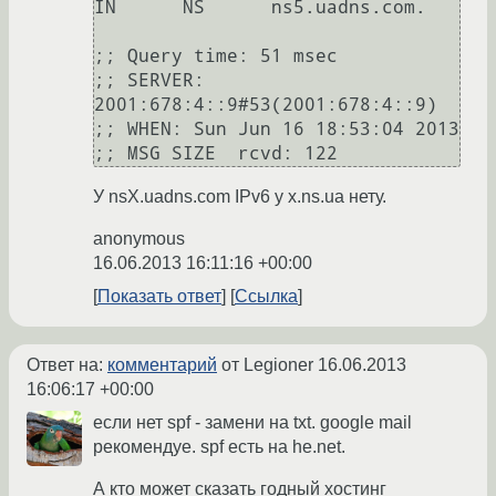
IN      NS      ns5.uadns.com.

;; Query time: 51 msec

;; SERVER: 
2001:678:4::9#53(2001:678:4::9)

;; WHEN: Sun Jun 16 18:53:04 2013

;; MSG SIZE  rcvd: 122
У nsX.uadns.com IPv6 у x.ns.ua нету.
anonymous
16.06.2013 16:11:16 +00:00
Показать ответ
Ссылка
Ответ на:
комментарий
от Legioner
16.06.2013
16:06:17 +00:00
если нет spf - замени на txt. google mail
рекомендуе. spf есть на he.net.
А кто может сказать годный хостинг