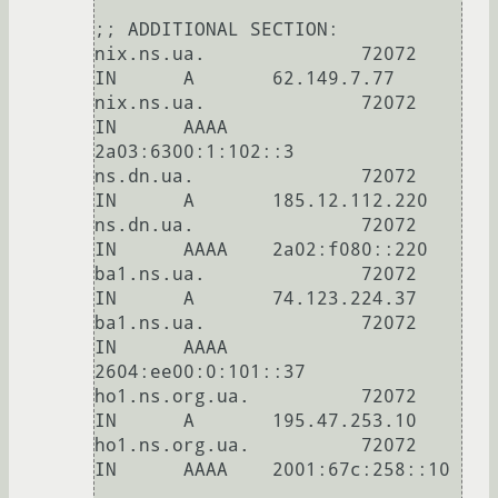
;; ADDITIONAL SECTION:

nix.ns.ua.              72072   
IN      A       62.149.7.77

nix.ns.ua.              72072   
IN      AAAA    
2a03:6300:1:102::3

ns.dn.ua.               72072   
IN      A       185.12.112.220

ns.dn.ua.               72072   
IN      AAAA    2a02:f080::220

ba1.ns.ua.              72072   
IN      A       74.123.224.37

ba1.ns.ua.              72072   
IN      AAAA    
2604:ee00:0:101::37

ho1.ns.org.ua.          72072   
IN      A       195.47.253.10

ho1.ns.org.ua.          72072   
IN      AAAA    2001:67c:258::10
