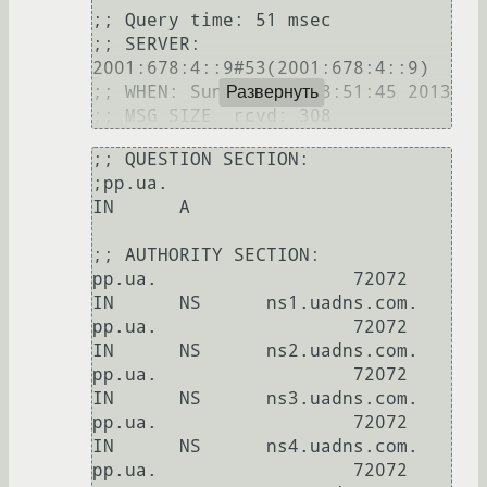
;; Query time: 51 msec

;; SERVER: 
2001:678:4::9#53(2001:678:4::9)

;; WHEN: Sun Jun 16 18:51:45 2013

Развернуть
;; MSG SIZE  rcvd: 308
;; QUESTION SECTION:

;pp.ua.                         
IN      A

;; AUTHORITY SECTION:

pp.ua.                  72072   
IN      NS      ns1.uadns.com.

pp.ua.                  72072   
IN      NS      ns2.uadns.com.

pp.ua.                  72072   
IN      NS      ns3.uadns.com.

pp.ua.                  72072   
IN      NS      ns4.uadns.com.

pp.ua.                  72072   