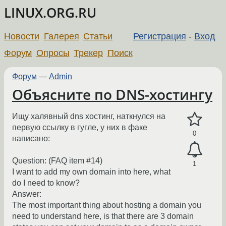
LINUX.ORG.RU
Новости
Галерея
Статьи
Регистрация
-
Вход
Форум
Опросы
Трекер
Поиск
Форум
—
Admin
Объясните по DNS-хостингу
Ищу халявный dns хостинг, наткнулся на
первую ссылку в гугле, у них в факе
0
написано:
Question: (FAQ item #14)
1
I want to add my own domain into here, what
do I need to know?
Answer:
The most important thing about hosting a domain you
need to understand here, is that there are 3 domain