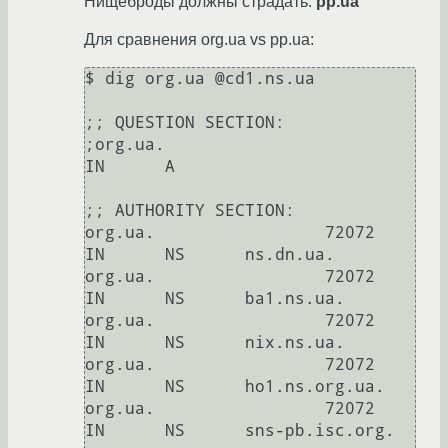
Нищеброды должны страдать:
pp.ua
Для сравнения org.ua vs pp.ua:
$ dig org.ua @cd1.ns.ua

;; QUESTION SECTION:

;org.ua.                                
IN      A

;; AUTHORITY SECTION:

org.ua.                 72072   
IN      NS      ns.dn.ua.

org.ua.                 72072   
IN      NS      ba1.ns.ua.

org.ua.                 72072   
IN      NS      nix.ns.ua.

org.ua.                 72072   
IN      NS      ho1.ns.org.ua.

org.ua.                 72072   
IN      NS      sns-pb.isc.org.
