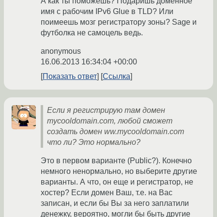
А как ты поможешь? Подаришь доменное
имя с рабочим IPv6 Glue в TLD? Или
поимеешь мозг регистратору зоны? Sage и
футболка не самоцель ведь.
anonymous
16.06.2013 16:34:04 +00:00
Показать ответ
Ссылка
Если я регистрирую там домен
mycooldomain.com, любой сможет
создать домен ww.mycooldomain.com
что ли? Это нормально?
Это в первом варианте (Public?). Конечно
немного ненормально, но выберите другие
варианты. А что, он еще и регистратор, не
хостер? Если домен Ваш, т.е. на Вас
записан, и если бы Вы за него заплатили
денежку, вероятно, могли бы быть другие