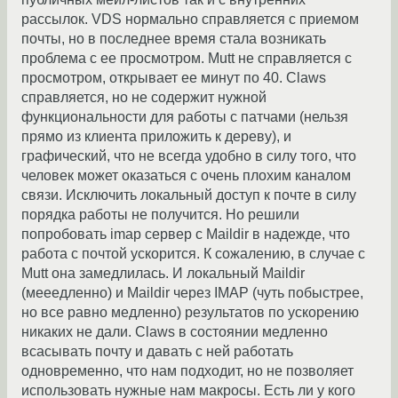
рассылок. VDS нормально справляется с приемом
почты, но в последнее время стала возникать
проблема с ее просмотром. Mutt не справляется с
просмотром, открывает ее минут по 40. Claws
справляется, но не содержит нужной
функциональности для работы с патчами (нельзя
прямо из клиента приложить к дереву), и
графический, что не всегда удобно в силу того, что
человек может оказаться с очень плохим каналом
связи. Исключить локальный доступ к почте в силу
порядка работы не получится. Но решили
попробовать imap сервер с Maildir в надежде, что
работа с почтой ускорится. К сожалению, в случае с
Mutt она замедлилась. И локальный Maildir
(мееедленно) и Maildir через IMAP (чуть побыстрее,
но все равно медленно) результатов по ускорению
никаких не дали. Claws в состоянии медленно
всасывать почту и давать с ней работать
одновременно, что нам подходит, но не позволяет
использовать нужные нам макросы. Есть ли у кого