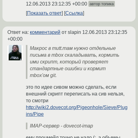
12.06.2013 23:12:35 +00:00
автор топика
Показать ответ
Ссылка
Ответ на:
комментарий
от slapin
12.06.2013 23:12:35
+00:00
Макрос в mutt.там нужно отдельные
письма в mbox скаладывать, кормить
ими скрипт, который проверяет
стандартные ошибки и кормит
mbox'ом git.
это по идее сивом можно сделать, если
внешний скрипт переписать на сив нельзя,
то смотри
http://wiki2.dovecot.org/Pigeonhole/Sieve/Plug
ins/Pipe
IMAP-сервер - dovecot-imap
ему процмейл точно не надо (:, а объемы