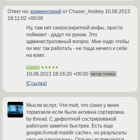
Ответ на:
комментарий
от Chaser_Andrey
10.06.2013
18:11:02 +00:00
Ну, там нет сверхсекретной инфы, просто
поймают - дадут по рукам. Это
административный вопрос. Мне надо чтобы
он мог так работать - не таща ничего к себе
на комп.
slapin
★★★★★
10.06.2013 18:16:20 +00:00
автор топика
Ссылка
Мысли вслух. Что mutt, что claws у мнея
тормозили если была активна сортировка
by thread. С дефолтной сострироввкой
работало заметно быстрее. Есть еще
google://«mutt maildir cache», но результаты
сего не однозначны. Отзывы встречаются