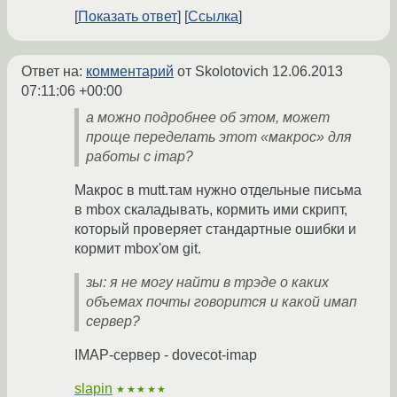
Показать ответ
Ссылка
Ответ на:
комментарий
от Skolotovich
12.06.2013
07:11:06 +00:00
а можно подробнее об этом, может
проще переделать этот «макрос» для
работы с imap?
Макрос в mutt.там нужно отдельные письма
в mbox скаладывать, кормить ими скрипт,
который проверяет стандартные ошибки и
кормит mbox'ом git.
зы: я не могу найти в трэде о каких
объемах почты говорится и какой имап
сервер?
IMAP-сервер - dovecot-imap
slapin
★★★★★