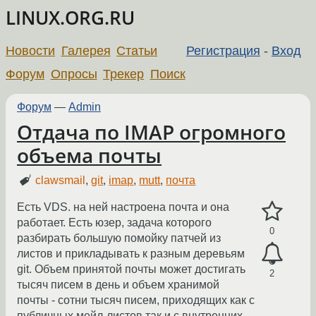
LINUX.ORG.RU
Новости
Галерея
Статьи
Регистрация
-
Вход
Форум
Опросы
Трекер
Поиск
Форум
—
Admin
Отдача по IMAP огромного
объема почты
clawsmail
,
git
,
imap
,
mutt
,
почта
Есть VDS. на ней настроена почта и она
работает. Есть юзер, задача которого
0
разбирать большую помойку патчей из
листов и прикладывать к разным деревьям
git. Объем принятой почты может достигать
2
тысяч писем в день и объем хранимой
почты - сотни тысяч писем, приходящих как с
публичных мейл-листов так и с внутренних