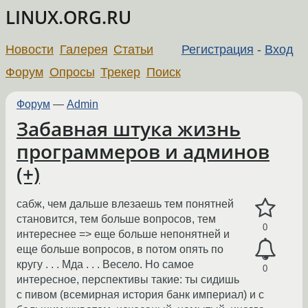
LINUX.ORG.RU
Новости
Галерея
Статьи
Регистрация
-
Вход
Форум
Опросы
Трекер
Поиск
Форум
—
Admin
Забавная штука жизнь
программеров и админов
(+)
сабж, чем дальше влезаешь тем понятней
становится, тем больше вопросов, тем
0
интереснее => еще больше непонятней и
еще больше вопросов, в потом опять по
кругу . . . Мда . . . Весело. Но самое
0
интересное, перспективы такие: ты сидишь
с пивом (всемирная история банк империал) и с