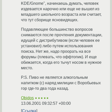
KDE/Gnome", начинаешь думать, человек
издевается нарочно или еще не вышел из
младшего школьного возраста или считает,
что тут сборище ясновидящих.
Подавляющее большинство вопросов
снимаются после прочтения документации,
идущей с дистрибутивом (если человек ее
установил) либо путем использования
поиска. Нет же, надо проорать на все
форумы (плевать, что оффтопик). И еще
обижается, когда его тычут носом в нужное
место.
P.S. Пиво не является алкогольным
напитком (с) наряд милиции с Воробьевых
гор где-то два года назад.
Obidos
★★★★★
13.06.2001 09:32:57 +00:00
Ссылка