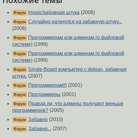
Похожие темы
[music]забавная штука
(2008)
Форум
Случайно наткнулся на забавную штуку...
Форум
(2008)
Программерам или админам (о файловой
Форум
системе)
(1999)
Программерам или админам (о файловой
Форум
системе)
(1999)
Single-Board компьютер с debian, забавная
Форум
штука.
(2007)
Программерам!!!
(2001)
Форум
Программеры
(2001)
Форум
Правда ли, что админы получают меньше
Форум
программеров?
(2005)
Забавно
(2010)
Форум
Забавно...
(2007)
Форум