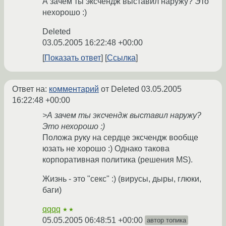
А зачем ты эксчендж выставил наружу? Это
нехорошо :)
Deleted
03.05.2005 16:22:48 +00:00
Показать ответ
Ссылка
Ответ на:
комментарий
от Deleted
03.05.2005
16:22:48 +00:00
>А зачем ты эксчендж выставил наружу?
Это нехорошо :)
Положа руку на сердце эксчендж вообще
юзать не хорошо :) Однако такова
корпоративная политика (решения MS).
Жизнь - это "секс" :) (вирусы, дыры, глюки,
баги)
qqqq
★★
05.05.2005 06:48:51 +00:00
автор топика