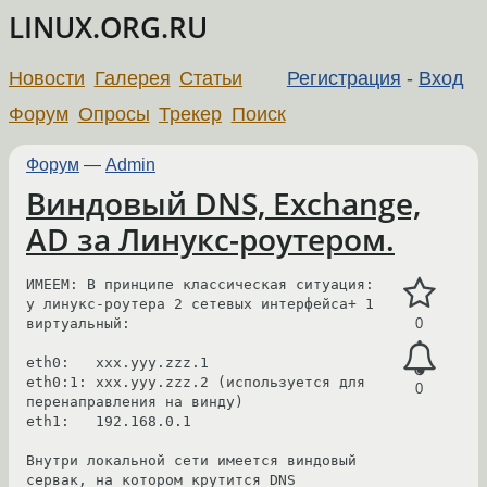
LINUX.ORG.RU
Новости
Галерея
Статьи
Регистрация
-
Вход
Форум
Опросы
Трекер
Поиск
Форум
—
Admin
Виндовый DNS, Exchange,
AD за Линукс-роутером.
ИМЕЕМ: В принципе классическая ситуация: 
у линукс-роутера 2 сетевых интерфейса+ 1 
виртуальный:

0
eth0:   xxx.yyy.zzz.1

eth0:1: xxx.yyy.zzz.2 (используется для 
0
перенаправления на винду)

eth1:   192.168.0.1

Внутри локальной сети имеется виндовый 
сервак, на котором крутится DNS
