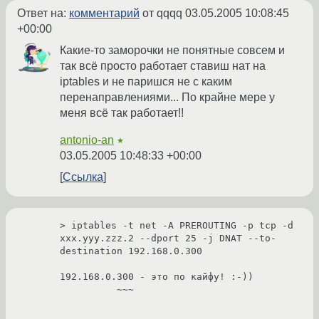
Ответ на:
комментарий
от qqqq
03.05.2005 10:08:45
+00:00
Какие-то заморочки не понятные совсем и
так всё просто работает ставиш нат на
iptables и не паришся не с каким
перенаправлениями... По крайне мере у
меня всё так работает!!
antonio-an
★
03.05.2005 10:48:33 +00:00
Ссылка
> iptables -t net -A PREROUTING -p tcp -d 
xxx.yyy.zzz.2 --dport 25 -j DNAT --to-
destination 192.168.0.300

192.168.0.300 - это по кайфу! :-))

          ~~~
