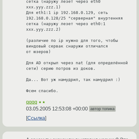
сетка (наружу лезет через eth0 
xxx.yyy.zzz.1)

Для eth1:1 ip 192.168.0.129, сеть 
192.168.0.128/25 "серверная" внуртенняя 
сетка (наружу лезет через eth0:1 
xxx.yyy.zzz.2)

(различие по ip нужно для того, чтобы 
виндовый сервак снаружи отличался

от юзеров)

Для AD открыл через nat (для определённой 
сети) серию потров из доков.

Да... Вот уж намудрил, так намудрил :)

qqqq
★★
03.05.2005 12:53:08 +00:00
автор топика
Ссылка