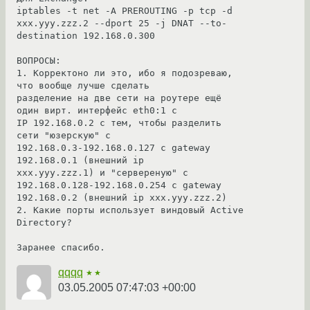
iptables -t net -A PREROUTING -p tcp -d 
xxx.yyy.zzz.2 --dport 25 -j DNAT --to-
destination 192.168.0.300

ВОПРОСЫ:

1. Корректоно ли это, ибо я подозреваю, 
что вообще лучше сделать

разделение на две сети на роутере ещё 
один вирт. интерфейс eth0:1 с

IP 192.168.0.2 с тем, чтобы разделить 
сети "юзерскую" с

192.168.0.3-192.168.0.127 с gateway 
192.168.0.1 (внешний ip

xxx.yyy.zzz.1) и "сервереную" с 
192.168.0.128-192.168.0.254 с gateway

192.168.0.2 (внешний ip xxx.yyy.zzz.2)

2. Какие порты использует виндовый Active 
Directory?

Заранее спасибо.
qqqq
★★
03.05.2005 07:47:03 +00:00