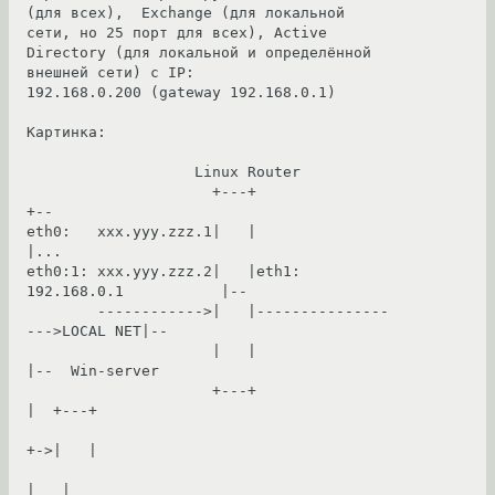
(для всех),  Exchange (для локальной 
сети, но 25 порт для всех), Active

Directory (для локальной и определённой 
внешней сети) с IP:

192.168.0.200 (gateway 192.168.0.1)

Картинка:

                   Linux Router

                     +---+                            
+--

eth0:   xxx.yyy.zzz.1|   |                            
|...

eth0:1: xxx.yyy.zzz.2|   |eth1: 
192.168.0.1           |--

        ------------>|   |---------------
--->LOCAL NET|--

                     |   |                            
|--  Win-server

                     +---+                            
|  +---+

+->|   |

|   |
