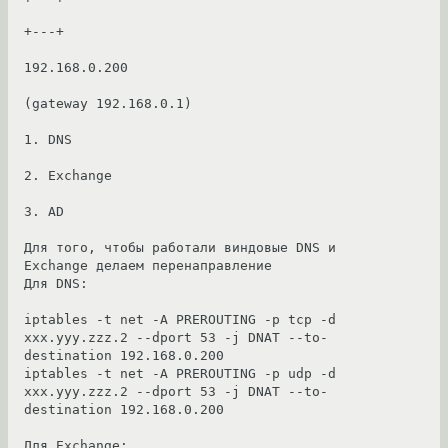
+---+

192.168.0.200

(gateway 192.168.0.1)

1. DNS

2. Exchange

3. AD

Для того, чтобы работали виндовые DNS и 
Exchange делаем перенаправление

Для DNS:

iptables -t net -A PREROUTING -p tcp -d 
xxx.yyy.zzz.2 --dport 53 -j DNAT --to-
destination 192.168.0.200

iptables -t net -A PREROUTING -p udp -d 
xxx.yyy.zzz.2 --dport 53 -j DNAT --to-
destination 192.168.0.200

Для Exchange:
