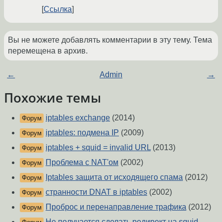
Ссылка
Вы не можете добавлять комментарии в эту тему. Тема
перемещена в архив.
←
Admin
→
Похожие темы
iptables exchange
(2014)
Форум
iptables: подмена IP
(2009)
Форум
iptables + squid = invalid URL
(2013)
Форум
Проблема с NAT'ом
(2002)
Форум
Iptables защита от исходящего спама
(2012)
Форум
странности DNAT в iptables
(2002)
Форум
Проброс и перенаправление трафика
(2012)
Форум
Не получается сделать редирект на squid