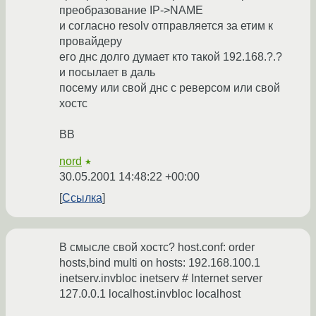
преобразование IP->NAME
и согласно resolv отправляется за етим к
провайдеру
его днс долго думает кто такой 192.168.?.?
и посылает в даль
посему или свой днс с реверсом или свой
хостс
BB
nord
★
30.05.2001 14:48:22 +00:00
Ссылка
В смысле свой хостс? host.conf: order
hosts,bind multi on hosts: 192.168.100.1
inetserv.invbloc inetserv # Internet server
127.0.0.1 localhost.invbloc localhost