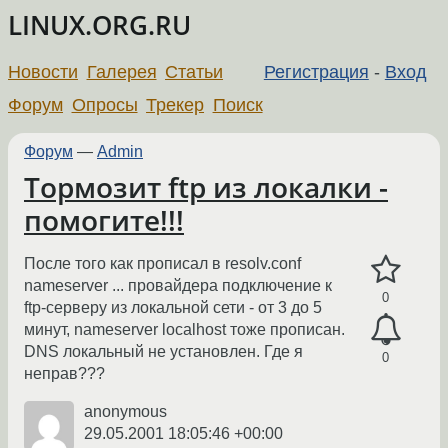
LINUX.ORG.RU
Новости
Галерея
Статьи
Регистрация
-
Вход
Форум
Опросы
Трекер
Поиск
Форум
—
Admin
Тормозит ftp из локалки -
помогите!!!
После того как прописал в resolv.conf
nameserver ... провайдера подключение к
0
ftp-серверу из локальной сети - от 3 до 5
минут, nameserver localhost тоже прописан.
DNS локальный не установлен. Где я
0
неправ???
anonymous
29.05.2001 18:05:46 +00:00