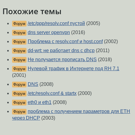
Похожие темы
/etc/ppp/resolv.conf пустой
(2005)
Форум
dns server openvpn
(2016)
Форум
Проблема с resolv.conf и host.conf
(2002)
Форум
dd-wrt: не работает dns с dhcp
(2011)
Форум
Не получается прописать DNS
(2018)
Форум
Нулевой трафик в Интернете под RH 7.1
Форум
(2001)
DNS
(2008)
Форум
/etc/resolv.conf & startx
(2000)
Форум
eth0 и eth1
(2008)
Форум
проблема с получением параметров для ETH
Форум
через DHCP
(2003)