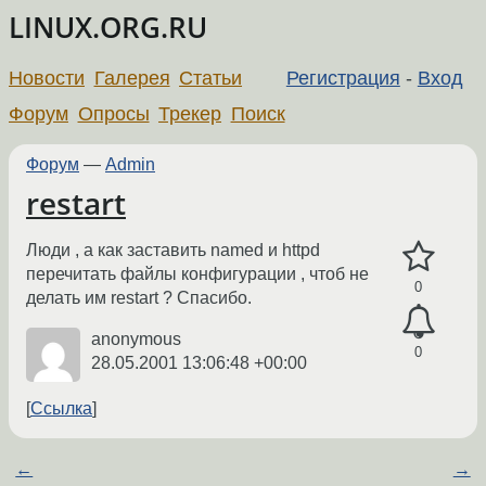
LINUX.ORG.RU
Новости
Галерея
Статьи
Регистрация
-
Вход
Форум
Опросы
Трекер
Поиск
Форум
—
Admin
restart
Люди , а как заставить named и httpd
перечитать файлы конфигурации , чтоб не
0
делать им restart ? Спасибо.
anonymous
0
28.05.2001 13:06:48 +00:00
Ссылка
←
→