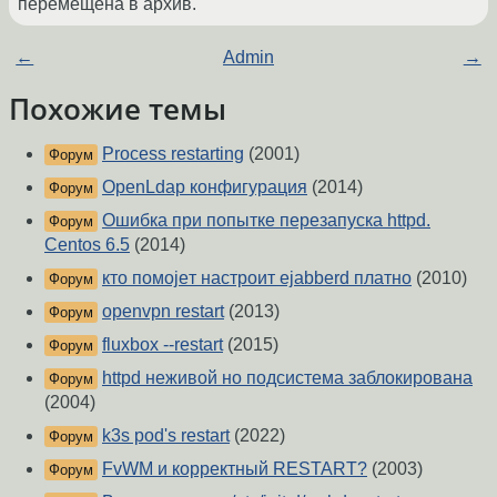
перемещена в архив.
←
Admin
→
Похожие темы
Process restarting
(2001)
Форум
OpenLdap конфигурация
(2014)
Форум
Ошибка при попытке перезапуска httpd.
Форум
Centos 6.5
(2014)
кто помоjeт настроит ejabberd платно
(2010)
Форум
openvpn restart
(2013)
Форум
fluxbox --restart
(2015)
Форум
httpd неживой но подсистема заблокирована
Форум
(2004)
k3s pod's restart
(2022)
Форум
FvWM и корректный RESTART?
(2003)
Форум