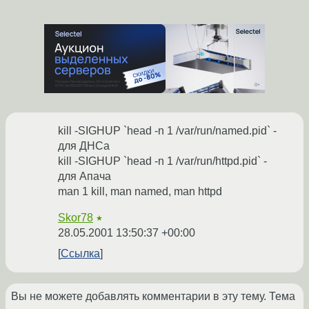
kill -SIGHUP `head -n 1 /var/run/named.pid` -
для ДНСа
kill -SIGHUP `head -n 1 /var/run/httpd.pid` -
для Апача
man 1 kill, man named, man httpd
Skor78
★
28.05.2001 13:50:37 +00:00
Ссылка
Вы не можете добавлять комментарии в эту тему. Тема