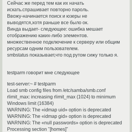
Сейчас же перед тем как их начать
искать.спрашивает повторно пароль.
Ввожу-начинается поиск и юзеры не
выводятся,хотя раньше все было ок.
Винда выдает- следующее: ошибка мешает
отображению каких-либо элементов.
множественное подключение к серверу или общим
ресурсам одним пользователем.
smbstatus показывает,что под рутом сижу только я.
testparm говорит мне следующее
test-server:~ # testparm
Load smb config files from /etc/samba/smb.conf
rlimit_max: increasing rlimit_max (1024) to minimum
Windows limit (16384)
WARNING: The «idmap uid» option is deprecated
WARNING: The «idmap gid» option is deprecated
WARNING: The «null passwords» option is deprecated
Processing section "[homes]"