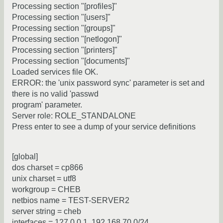
Processing section "[profiles]"
Processing section "[users]"
Processing section "[groups]"
Processing section "[netlogon]"
Processing section "[printers]"
Processing section "[documents]"
Loaded services file OK.
ERROR: the 'unix password sync' parameter is set and
there is no valid 'passwd
program' parameter.
Server role: ROLE_STANDALONE
Press enter to see a dump of your service definitions
[global]
dos charset = cp866
unix charset = utf8
workgroup = CHEB
netbios name = TEST-SERVER2
server string = cheb
interfaces = 127.0.0.1, 192.168.70.0/24