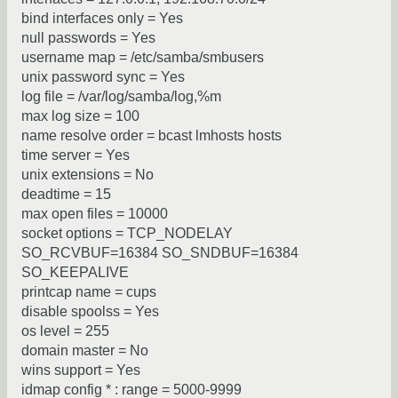
bind interfaces only = Yes
null passwords = Yes
username map = /etc/samba/smbusers
unix password sync = Yes
log file = /var/log/samba/log,%m
max log size = 100
name resolve order = bcast lmhosts hosts
time server = Yes
unix extensions = No
deadtime = 15
max open files = 10000
socket options = TCP_NODELAY
SO_RCVBUF=16384 SO_SNDBUF=16384
SO_KEEPALIVE
printcap name = cups
disable spoolss = Yes
os level = 255
domain master = No
wins support = Yes
idmap config * : range = 5000-9999