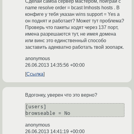
Сделай самба сервер мастером, поиграй с
name resolve order = bcast lmhosts hosts . В
конфиге у тебя указан wins support = Yes а
он поднят и работает? Может тут проблема?
Проверь что пакеты ходят через 137 порт,
имена разрешаются тут, не имея домена
или винс это единственный способо
заставить адекватно работать твой зоопарк.
anonymous
26.06.2013 14:35:56 +00:00
Ссылка
Вдогонку, уверен что это верно?
[users] 

browseable = No
anonymous
26.06.2013 14:41:19 +00:00