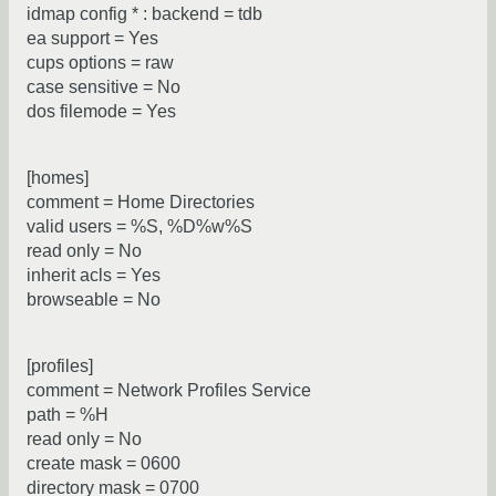
idmap config * : backend = tdb
ea support = Yes
cups options = raw
case sensitive = No
dos filemode = Yes
[homes]
comment = Home Directories
valid users = %S, %D%w%S
read only = No
inherit acls = Yes
browseable = No
[profiles]
comment = Network Profiles Service
path = %H
read only = No
create mask = 0600
directory mask = 0700