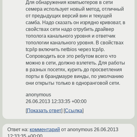
Для обнаружения компьютеров в сети
семера использует новый метод, отличный
от предыдущих версий вин и текущей
самба. Надо сказать он изрядно кривоват, в
свойствах сети надо отрубить драйвер
тополога канального уровня и ответчик
топологии канального уровня. В свойствах
tcp/ip включить netbios через tcp/ip.
Сопроводить все это ребутом всего что
можно в сети, должно взлететь. Для работы
в разных посетях, курить до просветления
порты в брандмауре винды, по умолчанию
они открыты только в одноранговой сети.
anonymous
26.06.2013 12:33:35 +00:00
Показать ответ
Ссылка
Ответ на:
комментарий
от anonymous
26.06.2013
12:33:35 +00:00