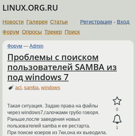
LINUX.ORG.RU
Новости
Галерея
Статьи
Регистрация
-
Вход
Форум
Опросы
Трекер
Поиск
Форум
—
Admin
Проблемы с поиском
пользователей SAMBA из
под windows 7
acl
,
samba
,
windows
Такая ситуация. Задаю права на файлы
0
через windows7,галочками грубо говоря.
Раньше,после заведения новых
пользователей samba и ее рестарта.
1
При поиске юзеров из 7ки,она их выводила.