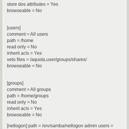
store dos attributes = Yes
browseable = No
[users]
comment = All users
path = /home
read only = No
inherit acls = Yes
veto files = /aquota.user/groups/shares/
browseable = No
[groups]
comment = All groups
path = /home/groups
read only = No
inherit acls = Yes
browseable = No
[netlogon] path = /srv/samba/netlogon admin users =