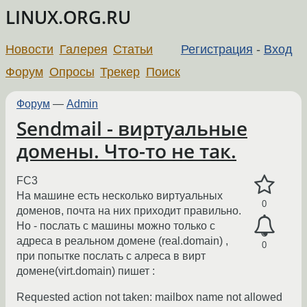
LINUX.ORG.RU
Новости
Галерея
Статьи
Регистрация
-
Вход
Форум
Опросы
Трекер
Поиск
Форум
—
Admin
Sendmail - виртуальные
домены. Что-то не так.
FC3
На машине есть несколько виртуальных
0
доменов, почта на них приходит правильно.
Но - послать с машины можно только с
адреса в реальном домене (real.domain) ,
0
при попытке послать с алреса в вирт
домене(virt.domain) пишет :
Requested action not taken: mailbox name not allowed