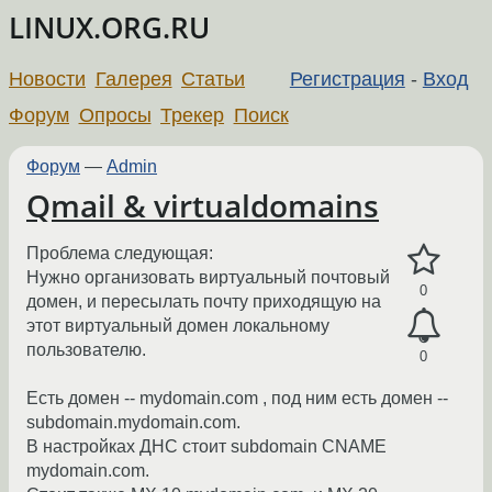
LINUX.ORG.RU
Новости
Галерея
Статьи
Регистрация
-
Вход
Форум
Опросы
Трекер
Поиск
Форум
—
Admin
Qmail & virtualdomains
Проблема следующая:
Нужно организовать виртуальный почтовый
0
домен, и пересылать почту приходящую на
этот виртуальный домен локальному
пользователю.
0
Есть домен -- mydomain.com , под ним есть домен --
subdomain.mydomain.com.
В настройках ДНС стоит subdomain CNAME
mydomain.com.