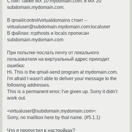
Cтоит также MX 10 mydomain.com. и MX 20
subdomain.mydomain.com.
В qmail/control/virtualdomains стоит --
virtualuser@subdomain.mydomain.com:localuser
В файлах: rcpthosts и locals прописан
subdomain.mydomain.com
При попытке послать почту от локального
пользователя на виртуальный адрес приходит
ошибка:
Hi. This is the qmail-send program at mydomain.com.
I'm afraid I wasn't able to deliver your message to the
following addresses.
This is a permanent error; I've given up. Sorry it didn't
work out.
<virtualuser@subdomain.mydomain.com>:
Sorry, no mailbox here by that name. (#5.1.1)
Что я пропустил в настройках?