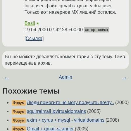
localuser, файл .qmail в .qmail-virtualuser
Только вот наверное MX лишний остался.
Basil
★
19.04.2000 07:42:28 +00:00
автор топика
Ссылка
Вы не можете добавлять комментарии в эту тему. Тема
перемещена в архив.
←
Admin
→
Похожие темы
Люди помогите не могу получить почту .
(2000)
Форум
squirrelmail &virtualdomains
(2005)
Форум
exim + cyrus + mysql - virtualdomains
(2008)
Форум
Qmail + qmail-scanner
(2005)
Форум