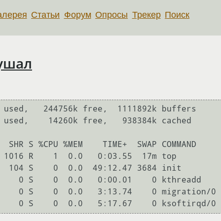
алерея
Статьи
Форум
Опросы
Трекер
Поиск
кушал
 used,   244756k free,  1111892k buffers

 used,    14260k free,   938384k cached

 1016 R    1  0.0   0:03.55  17m top
