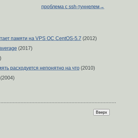
проблема с ssh-туннелем
→
тает памяти на VPS ОС CentOS-5.7
(2012)
 average
(2017)
)
ять расходуется непонятно на что
(2010)
(2004)
Вверх