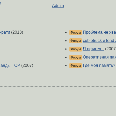
е
Admin
крати
(2013)
Проблема не хва
Форум
cubietruck и load
Форум
Я офигел...
(2007
Форум
Оперативная пам
Форум
оманды TOP
(2007)
Где моя память?
Форум