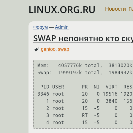
LINUX.ORG.RU
Новости
Г
Форум
—
Admin
SWAP непонятно кто с
gentoo
,
swap
Mem:   4057776k total,  3813020k
Swap:  1999192k total,  1984932k
 PID USER      PR  NI  VIRT  RES  SHR S %CPU %MEM    TIME+  SWAP COMMAND

3346 root      20   0 19516 1920
   1 root      20   0  3840  156  104 S    0  0.0  49:12.47 3684 init

   2 root      15  -5     0    0    0 S    0  0.0   0:00.01    0 kthreadd

   3 root      RT  -5     0    0    0 S    0  0.0   3:13.74    0 migration/0
