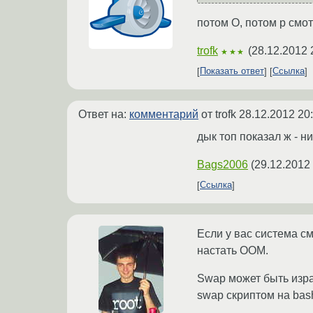
потом O, потом p смот
trofk
(
28.12.2012 
★★★
Показать ответ
Ссылка
Ответ на:
комментарий
от trofk
28.12.2012 20
дык топ показал ж - ни
Bags2006
(
29.12.2012
Ссылка
Если у вас система см
настать OOM.
Swap может быть изра
swap скриптом на bas