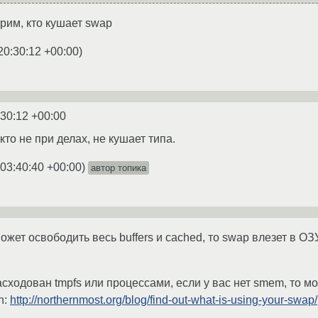
рим, кто кушает swap
20:30:12 +00:00
)
:30:12 +00:00
кто не при делах, не кушает типа.
 03:40:40 +00:00
)
автор топика
ожет освободить весь buffers и cached, то swap влезет в ОЗ
сходован tmpfs или процессами, если у вас нет smem, то 
h:
http://northernmost.org/blog/find-out-what-is-using-your-swap/