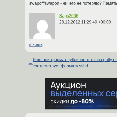
swapoff/swapon - ничего не потеряю? Память
Bags2006
28.12.2012 11:29:49 +00:00
Ссылка
Я вшоке: формат публичного ключа putty н
←
соответствует формату sshd