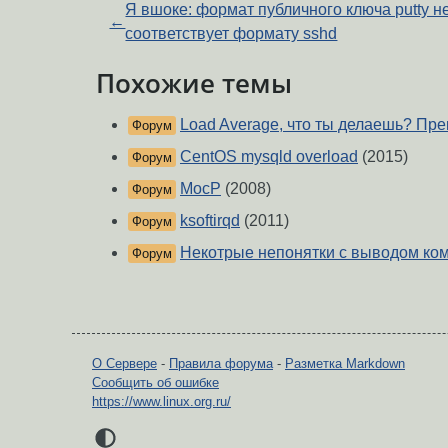
Я вшоке: формат публичного ключа putty н
←
соответствует формату sshd
Похожие темы
Load Average, что ты делаешь? Пре
Форум
CentOS mysqld overload
(2015)
Форум
MocP
(2008)
Форум
ksoftirqd
(2011)
Форум
Некотрые непонятки с выводом к
Форум
О Сервере
-
Правила форума
-
Разметка Markdown
Сообщить об ошибке
https://www.linux.org.ru/