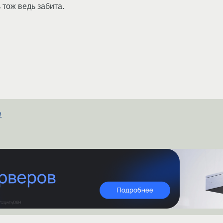
 тож ведь забита.
е