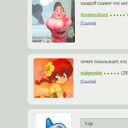
swapoff скажет что не
ilovewindows
★★★★★
Ссылка
smem показывает, кто
redgremlin
(
28
★★★★★
Ссылка
top