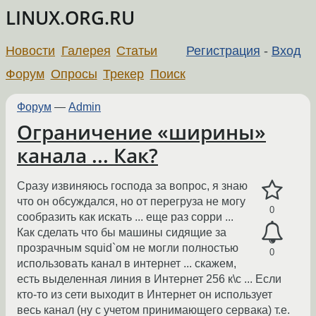
LINUX.ORG.RU
Новости
Галерея
Статьи
Регистрация
-
Вход
Форум
Опросы
Трекер
Поиск
Форум
—
Admin
Ограничение «ширины»
канала ... Как?
Сразу извиняюсь господа за вопрос, я знаю
что он обсуждался, но от перегруза не могу
0
сообразить как искать ... еще раз сорри ...
Как сделать что бы машины сидящие за
прозрачным squid`ом не могли полностью
0
использовать канал в интернет ... скажем,
есть выделенная линия в Интернет 256 к\с ... Если
кто-то из сети выходит в Интернет он использует
весь канал (ну с учетом принимающего сервака) т.е.