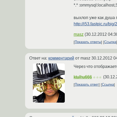
*.* :ommysql:local
выхлоп уже как душа 
http://i53.fastpic.ru/
masz
(
30.12.2012 04:3
Показать ответы
Ссылка
Ответ на:
комментарий
от masz
30.12.2012 0
Через что отображает
ktulhu666
(
30.12.
☆☆☆
Показать ответ
Ссылка