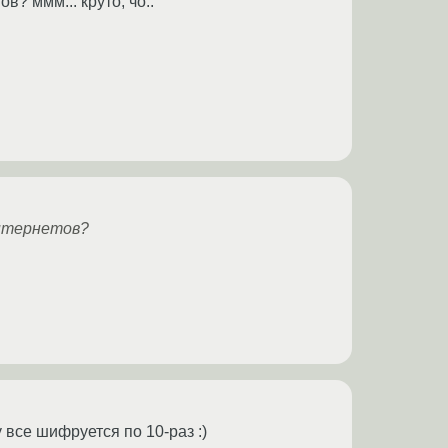
в? ммм... круто, чо..
интернетов?
 все шифруется по 10-раз :)