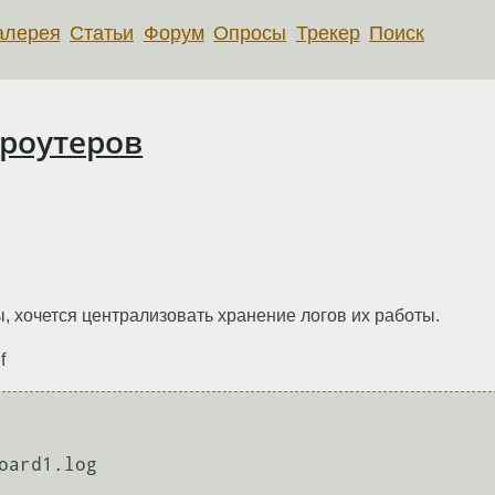
алерея
Статьи
Форум
Опросы
Трекер
Поиск
 роутеров
ы, хочется централизовать хранение логов их работы.
f
oard1.log
