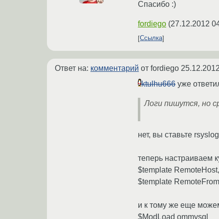
Спасибо :)
fordiego
(
27.12.2012 0
Ссылка
Ответ на:
комментарий
от fordiego
25.12.2012
ktulhu666
уже ответил
Логи пишутся, но ср
нет, вы ставьте rsyslog
теперь настраиваем к
$template RemoteHost
$template RemoteFrom
и к тому же еще можем
$ModLoad ommysql