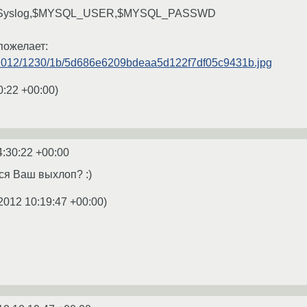
host,Syslog,$MYSQL_USER,$MYSQL_PASSWD
пожелает:
big/2012/1230/1b/5d686e6209bdeaa5d122f7df05c9431b.jpg
0:22 +00:00
)
4:30:22 +00:00
ся Ваш выхлоп? :)
2012 10:19:47 +00:00
)