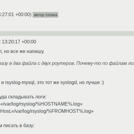
4:27:01 +00:00
)
автор топика
 13:20:17 +00:00
, но все же напишу.
азу в два файла с двух роутеров. Почему-то по файлам лог
 и rsyslog-mysql, это тот же syslogd, но лучше :)
уда складывать логи:
,«/var/log/rsyslog/%HOSTNAME%.log»
Host,«/var/log/rsyslog/%FROMHOST%.log»
 писать в базу: