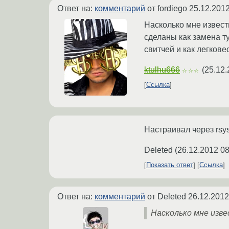
Ответ на:
комментарий
от fordiego
25.12.2012
Насколько мне известн
сделаны как замена ту
свитчей и как легков
ktulhu666
(
25.12.
☆☆☆
Ссылка
Настраивал через rsys
Deleted
(
26.12.2012 08
Показать ответ
Ссылка
Ответ на:
комментарий
от Deleted
26.12.2012
Насколько мне изве