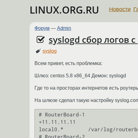
LINUX.ORG.RU
Новости
Г
Форум
—
Admin
syslogd сбор логов с
syslog
Всем привет, есть проблемка:
Шлюз: centos 5.8 x86_64 Демон: syslogd
Где то на просторах интернетов есть роутер
На шлюзе сделал такую настройку syslog.con
# RouterBoard-1

+11.11.11.11

local0.*        /var/log/routerb
# RouterBoard-2
