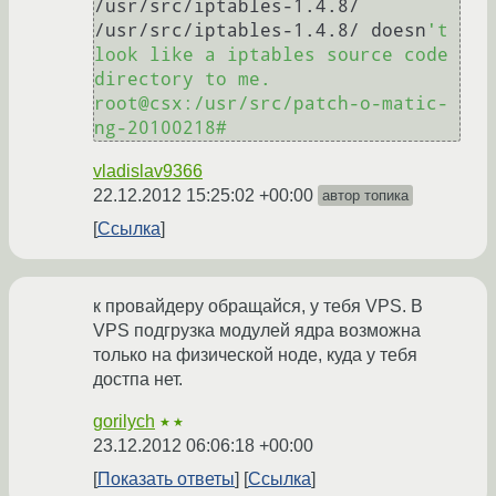
/usr/src/iptables-1.4.8/

/usr/src/iptables-1.4.8/ doesn
't 
look like a iptables source code 
directory to me.

root@csx:/usr/src/patch-o-matic-
vladislav9366
22.12.2012 15:25:02 +00:00
автор топика
Ссылка
к провайдеру обращайся, у тебя VPS. В
VPS подгрузка модулей ядра возможна
только на физической ноде, куда у тебя
достпа нет.
gorilych
★★
23.12.2012 06:06:18 +00:00
Показать ответы
Ссылка