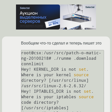
Вообщем что-то сделал и теперь пишет это
root@csx:/usr/src/patch-o-matic-
ng-20100218# ./runme .download 
connlimit

Hey! KERNEL_DIR is not 
set
.

Where is your kernel 
source
directory? [/usr/src/linux] 
/usr/src/linux-2.6-2.6.32/

Hey! IPTABLES_DIR is not 
set
.

Where is your iptables 
source
code directory? 
[/usr/src/iptables] 