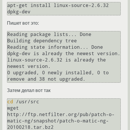
apt-get install linux-source-2.6.32 
Пишет вот это:
Reading package lists... Done

Building dependency tree

Reading state information... Done

dpkg-dev is already the newest version.

linux-source-2.6.32 is already the 
newest version.

0 upgraded, 0 newly installed, 0 to 
Затем делал вот так
cd
 /usr/src

wget 
http://ftp.netfilter.org/pub/patch-o-
matic-ng/snapshot/patch-o-matic-ng-
20100218.tar.bz2
