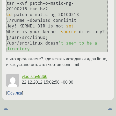
tar -xvf patch-o-matic-ng-
cd
 patch-o-matic-ng-20100218

./runme –download connlimit

Hey! KERNEL_DIR is not 
set
.

Where is your kernel 
source
 directory? 
[/usr/src/linux]

/usr/src/linux doesn
't seem to be a 
и что предлагаете?, где искать исходники ядра linux,
и как установить этот чертов connlimit
vladislav9366
22.12.2012 15:02:58 +00:00
Ссылка
←
→