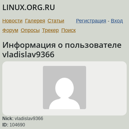
LINUX.ORG.RU
Новости
Галерея
Статьи
Регистрация
-
Вход
Форум
Опросы
Трекер
Поиск
Информация о пользователе
vladislav9366
Nick:
vladislav9366
ID:
104690