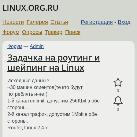
LINUX.ORG.RU
Новости
Галерея
Статьи
Регистрация
-
Вход
Форум
Опросы
Трекер
Поиск
Форум
—
Admin
Задачка на роутинг и
шейпинг на Linux
Исходные данные:
~30 машин клиентов(те кто будут
0
потреблять и-нет)
1-й канал unlimit, допустим 256Kbit в обе
стороны.
0
2-й канал трафик, допустим 1Mbit в обе
стороны.
Router, Linux 2.4.x