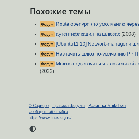
Похожие темы
Route openvpn (по умолчанию чере
Форум
аутентификация на шлюзах
(2008)
Форум
[Ubuntu11.10] Network-manager и ш
Форум
Назначить шлюз по-умлчанию PPTP(
Форум
Можно подключиться к локальной се
Форум
(2022)
О Сервере
-
Правила форума
-
Разметка Markdown
Сообщить об ошибке
https://www.linux.org.ru/