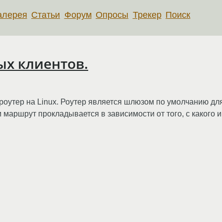
алерея
Статьи
Форум
Опросы
Трекер
Поиск
ых клиентов.
и роутер на Linux. Роутер является шлюзом по умолчанию дл
аршрут прокладывается в зависимости от того, с какого им