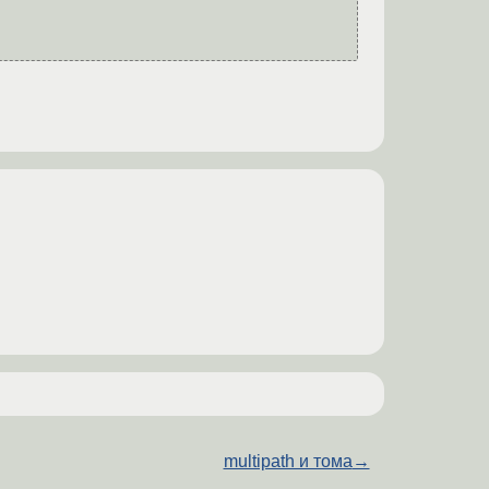
multipath и тома
→