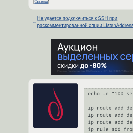
Ссылка
Не удается подключиться к SSH при
←
раскомментированной опции ListenAddres
echo -e "100 se
ip route add de
ip route add de
ip route add de
ip rule add fro