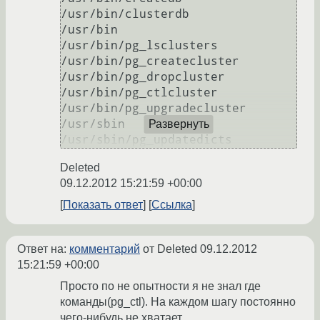
/usr/bin/clusterdb

/usr/bin

/usr/bin/pg_lsclusters

/usr/bin/pg_createcluster

/usr/bin/pg_dropcluster

/usr/bin/pg_ctlcluster

/usr/bin/pg_upgradecluster

/usr/sbin

Развернуть
Deleted
09.12.2012 15:21:59 +00:00
Показать ответ
Ссылка
Ответ на:
комментарий
от Deleted
09.12.2012
15:21:59 +00:00
Просто по не опытности я не знал где
команды(pg_ctl). На каждом шагу постоянно
чего-нибудь не хватает.