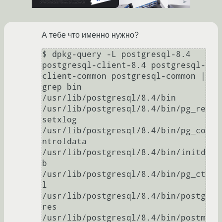
А тебе что именно нужно?
$ dpkg-query -L postgresql-8.4 
postgresql-client-8.4 postgresql-
client-common postgresql-common | 
grep bin

/usr/lib/postgresql/8.4/bin

/usr/lib/postgresql/8.4/bin/pg_re
setxlog

/usr/lib/postgresql/8.4/bin/pg_co
ntroldata

/usr/lib/postgresql/8.4/bin/initd
b

/usr/lib/postgresql/8.4/bin/pg_ct
l

/usr/lib/postgresql/8.4/bin/postg
res

/usr/lib/postgresql/8.4/bin/postm