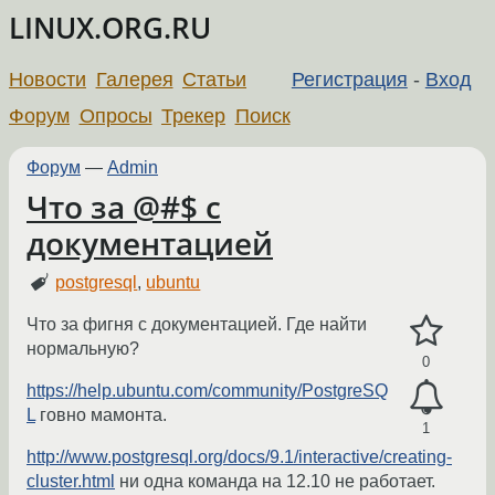
LINUX.ORG.RU
Новости
Галерея
Статьи
Регистрация
-
Вход
Форум
Опросы
Трекер
Поиск
Форум
—
Admin
Что за @#$ с
документацией
postgresql
,
ubuntu
Что за фигня с документацией. Где найти
нормальную?
0
https://help.ubuntu.com/community/PostgreSQ
L
говно мамонта.
1
http://www.postgresql.org/docs/9.1/interactive/creating-
cluster.html
ни одна команда на 12.10 не работает.