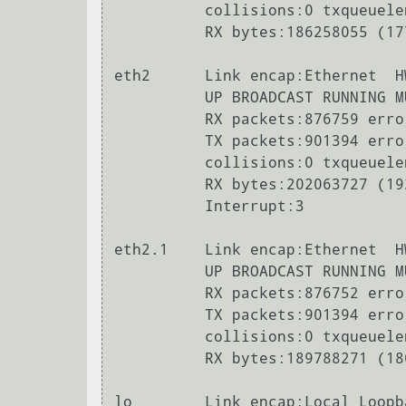
          collisions:0 txqueuelen:0 

          RX bytes:186258055 (177.6 MiB)  TX bytes:614250252 (585.7 MiB)

eth2      Link encap:Ethernet  H
          UP BROADCAST RUNNING MULTICAST  MTU:1500  Metric:1

          RX packets:876759 errors:0 dropped:0 overruns:0 frame:0

          TX packets:901394 errors:0 dropped:0 overruns:0 carrier:0

          collisions:0 txqueuelen:1000 

          RX bytes:202063727 (192.7 MiB)  TX bytes:619041599 (590.3 MiB)

          Interrupt:3 

eth2.1    Link encap:Ethernet  H
          UP BROADCAST RUNNING MULTICAST  MTU:1500  Metric:1

          RX packets:876752 errors:0 dropped:0 overruns:0 frame:0

          TX packets:901394 errors:0 dropped:0 overruns:0 carrier:0

          collisions:0 txqueuelen:0 

          RX bytes:189788271 (180.9 MiB)  TX bytes:617855828 (589.2 MiB)

lo        Link encap:Local Loopba