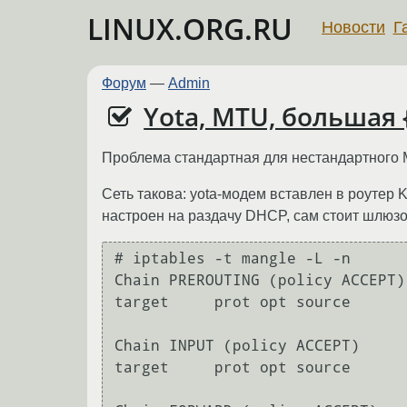
LINUX.ORG.RU
Новости
Г
Форум
—
Admin
Yota, MTU, большая {
Проблема стандартная для нестандартного M
Сеть такова: yota-модем вставлен в роутер K
настроен на раздачу DHCP, сам стоит шлюзо
# iptables -t mangle -L -n

Chain PREROUTING (policy ACCEPT)

target     prot opt source      
Chain INPUT (policy ACCEPT)

target     prot opt source      