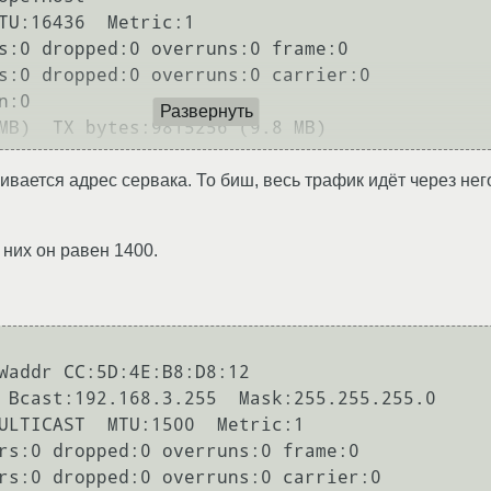
Развернуть
вается адрес сервака. То биш, весь трафик идёт через нег
 них он равен 1400.
          

Waddr CC:5D:4E:B8:D8:12  
