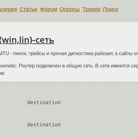
алерея
Статьи
Форум
Опросы
Трекер
Поиск
win,lin}-сеть
TU - пинги, трейсы и прочая дигностика рабоает, а сайты 
eenetic. Роутер подключен в общую сеть. В сети имеется се
м:
         destination         

         destination         
