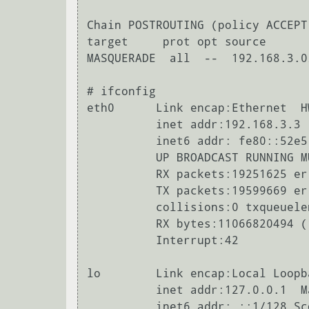
Chain POSTROUTING (policy ACCEPT)
target     prot opt source      
MASQUERADE  all  --  192.168.3.0
# ifconfig

eth0      Link encap:Ethernet  H
          inet addr:192.168.3.3  Bcast:192.168.3.255  Mask:255.255.255.0

          inet6 addr: fe80::52e5:49ff:fec1:478b/64 Scope:Link

          UP BROADCAST RUNNING MULTICAST  MTU:1500  Metric:1

          RX packets:19251625 errors:0 dropped:0 overruns:0 frame:0

          TX packets:19599669 errors:0 dropped:0 overruns:0 carrier:1

          collisions:0 txqueuelen:1000 

          RX bytes:11066820494 (11.0 GB)  TX bytes:12212266417 (12.2 GB)

          Interrupt:42 

lo        Link encap:Local Loopba
          inet addr:127.0.0.1  Mask:255.0.0.0

          inet6 addr: ::1/128 Scope:Host
