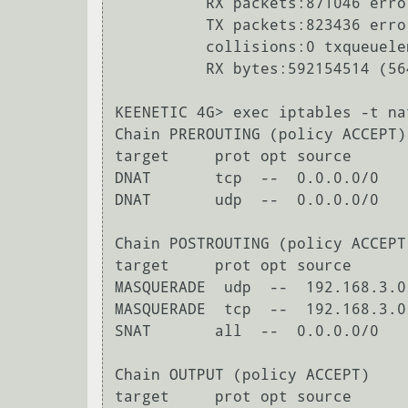
          RX packets:871046 errors:0 dropped:0 overruns:0 frame:0

          TX packets:823436 errors:0 dropped:0 overruns:0 carrier:0

          collisions:0 txqueuelen:1000 

          RX bytes:592154514 (564.7 MiB)  TX bytes:221413667 (211.1 MiB)

KEENETIC 4G> exec iptables -t na
Chain PREROUTING (policy ACCEPT)

target     prot opt source      
DNAT       tcp  --  0.0.0.0/0   
DNAT       udp  --  0.0.0.0/0   
Chain POSTROUTING (policy ACCEPT)
target     prot opt source      
MASQUERADE  udp  --  192.168.3.0
MASQUERADE  tcp  --  192.168.3.0
SNAT       all  --  0.0.0.0/0   
Chain OUTPUT (policy ACCEPT)

target     prot opt source      