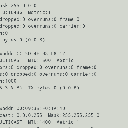
Waddr CC:5D:4E:B8:D8:12  

Waddr 00:09:3B:F0:1A:40  
