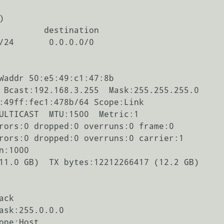


         destination         

/24       0.0.0.0/0

Waddr 50:e5:49:c1:47:8b  

ck  
