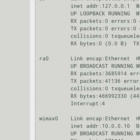
          inet addr:127.0.0.1  Mask:255.0.0.0

          UP LOOPBACK RUNNING  MTU:16436  Metric:1

          RX packets:0 errors:0 dropped:0 overruns:0 frame:0

          TX packets:0 errors:0 dropped:0 overruns:0 carrier:0

          collisions:0 txqueuelen:0 

          RX bytes:0 (0.0 B)  TX bytes:0 (0.0 B)

ra0       Link encap:Ethernet  H
          UP BROADCAST RUNNING MULTICAST  MTU:1500  Metric:1

          RX packets:3685914 errors:0 dropped:0 overruns:0 frame:0

          TX packets:41136 errors:0 dropped:0 overruns:0 carrier:0

          collisions:0 txqueuelen:1000 

          RX bytes:466992330 (445.3 MiB)  TX bytes:0 (0.0 B)

          Interrupt:4 

wimax0    Link encap:Ethernet  H
          inet addr:10.0.0.10  Bcast:10.0.0.255  Mask:255.255.255.0

          UP BROADCAST RUNNING MULTICAST  MTU:1400  Metric:1
