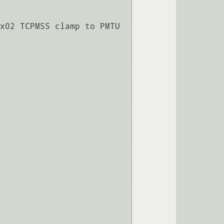
x02 TCPMSS clamp to PMTU 
