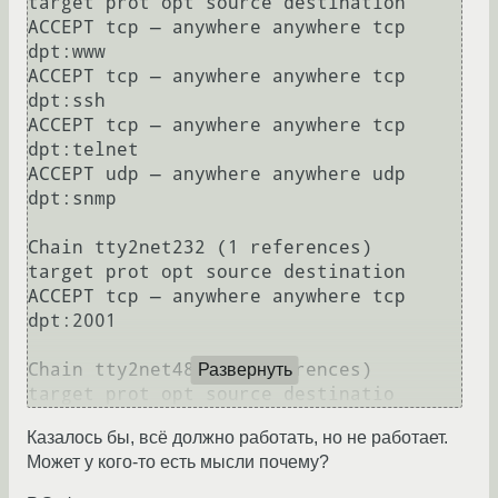
target prot opt source destination 

ACCEPT tcp — anywhere anywhere tcp 
dpt:www

ACCEPT tcp — anywhere anywhere tcp 
dpt:ssh

ACCEPT tcp — anywhere anywhere tcp 
dpt:telnet

ACCEPT udp — anywhere anywhere udp 
dpt:snmp

Chain tty2net232 (1 references)

target prot opt source destination 

ACCEPT tcp — anywhere anywhere tcp 
dpt:2001

Chain tty2net485 (1 references)

Развернуть
Казалось бы, всё должно работать, но не работает.
Может у кого-то есть мысли почему?