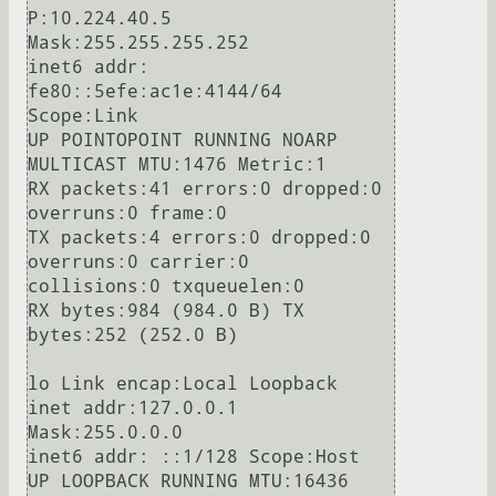
P:10.224.40.5 
Mask:255.255.255.252

inet6 addr: 
fe80::5efe:ac1e:4144/64 
Scope:Link

UP POINTOPOINT RUNNING NOARP 
MULTICAST MTU:1476 Metric:1

RX packets:41 errors:0 dropped:0 
overruns:0 frame:0

TX packets:4 errors:0 dropped:0 
overruns:0 carrier:0

collisions:0 txqueuelen:0 

RX bytes:984 (984.0 B) TX 
bytes:252 (252.0 B)

lo Link encap:Local Loopback 

inet addr:127.0.0.1 
Mask:255.0.0.0

inet6 addr: ::1/128 Scope:Host

UP LOOPBACK RUNNING MTU:16436 