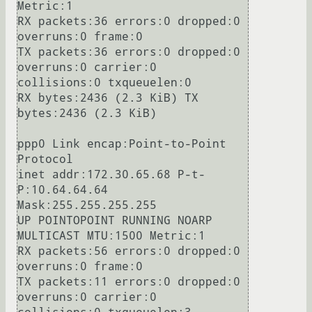
Metric:1

RX packets:36 errors:0 dropped:0 
overruns:0 frame:0

TX packets:36 errors:0 dropped:0 
overruns:0 carrier:0

collisions:0 txqueuelen:0 

RX bytes:2436 (2.3 KiB) TX 
bytes:2436 (2.3 KiB)

ppp0 Link encap:Point-to-Point 
Protocol 

inet addr:172.30.65.68 P-t-
P:10.64.64.64 
Mask:255.255.255.255

UP POINTOPOINT RUNNING NOARP 
MULTICAST MTU:1500 Metric:1

RX packets:56 errors:0 dropped:0 
overruns:0 frame:0

TX packets:11 errors:0 dropped:0 
overruns:0 carrier:0
