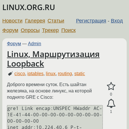
LINUX.ORG.RU
Новости
Галерея
Статьи
Регистрация
-
Вход
Форум
Опросы
Трекер
Поиск
Форум
—
Admin
Linux, Маршрутизация
Loopback
cisco
,
iptables
,
linux
,
routing
,
static
Доброго времени суток. Есть шайтан
железяка, на основе линукс, на которой
0
поднято GRE с Cisco:
gre1 Link encap:UNSPEC HWaddr AC-
1
1E-41-44-00-00-00-00-00-00-00-00-
00-00-00-00 

inet addr:10.224.40.6 P-t-