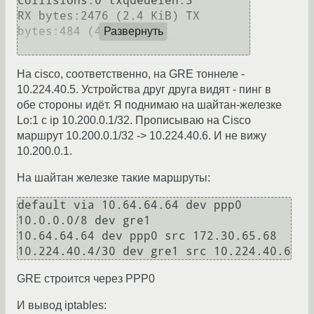
collisions:0 txqueuelen:3 

RX bytes:2476 (2.4 KiB) TX 
bytes:484 (484.0 B)

Развернуть
На cisco, соответственно, на GRE тоннеле -
10.224.40.5. Устройства друг друга видят - пинг в
обе стороны идёт. Я поднимаю на шайтан-железке
Lo:1 с ip 10.200.0.1/32. Прописываю на Cisco
маршрут 10.200.0.1/32 -> 10.224.40.6. И не вижу
10.200.0.1.
На шайтан железке такие маршруты:
default via 10.64.64.64 dev ppp0 

10.0.0.0/8 dev gre1 

10.64.64.64 dev ppp0 src 172.30.65.68 

GRE строится через PPP0
И вывод iptables: