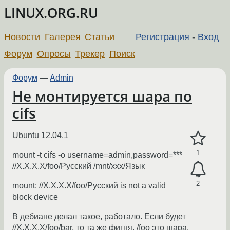
LINUX.ORG.RU
Новости
Галерея
Статьи
Регистрация
-
Вход
Форум
Опросы
Трекер
Поиск
Форум
—
Admin
Не монтируется шара по
cifs
Ubuntu 12.04.1
1
mount -t cifs -o username=admin,password=***
//X.X.X.X/foo/Русский /mnt/xxx/Язык
2
mount: //X.X.X.X/foo/Русский is not a valid
block device
В дебиане делал такое, работало. Если будет
//X.X.X.X/foo/bar, то та же фигня. /foo это шара.