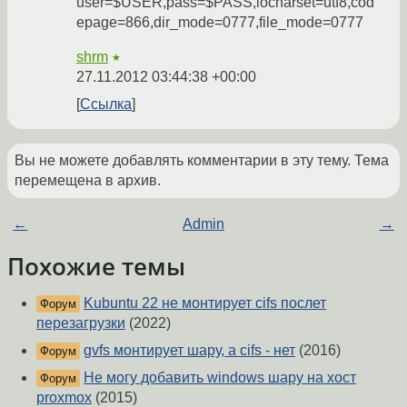
user=$USER,pass=$PASS,iocharset=utf8,cod
epage=866,dir_mode=0777,file_mode=0777
shrm
★
27.11.2012 03:44:38 +00:00
Ссылка
Вы не можете добавлять комментарии в эту тему. Тема
перемещена в архив.
←
Admin
→
Похожие темы
Kubuntu 22 не монтирует cifs послет
Форум
перезагрузки
(2022)
gvfs монтирует шару, а cifs - нет
(2016)
Форум
Не могу добавить windows шару на хост
Форум
proxmox
(2015)