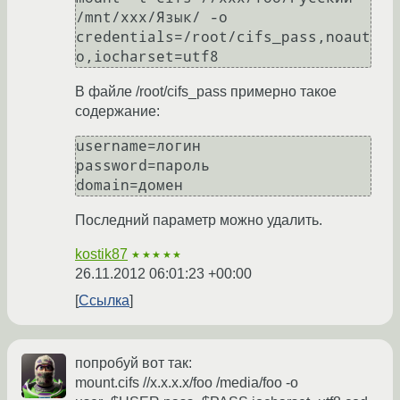
/mnt/xxx/Язык/ -o 
credentials=/root/cifs_pass,noaut
В файле /root/cifs_pass примерно такое
содержание:
username=логин

password=пароль

Последний параметр можно удалить.
kostik87
★★★★★
26.11.2012 06:01:23 +00:00
Ссылка
попробуй вот так:
mount.cifs //x.x.x.x/foo /media/foo -o