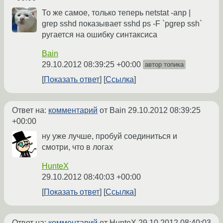
То же самое, только теперь netstat -anp |
grep sshd показывает sshd ps -F `pgrep ssh`
ругается на ошибку синтаксиса
Bain
29.10.2012 08:39:25 +00:00
автор топика
Показать ответ
Ссылка
Ответ на:
комментарий
от Bain
29.10.2012 08:39:25
+00:00
ну уже лучше, пробуй соединиться и
смотри, что в логах
HunteX
29.10.2012 08:40:03 +00:00
Показать ответ
Ссылка
Ответ на:
комментарий
от HunteX
29.10.2012 08:40:03