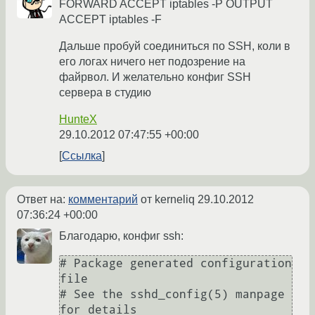
FORWARD ACCEPT iptables -P OUTPUT
ACCEPT iptables -F
Дальше пробуй соединиться по SSH, коли в
его логах ничего нет подозрение на
файрвол. И желательно конфиг SSH
сервера в студию
HunteX
29.10.2012 07:47:55 +00:00
Ссылка
Ответ на:
комментарий
от kerneliq
29.10.2012
07:36:24 +00:00
Благодарю, конфиг ssh:
# Package generated configuration 
file

# See the sshd_config(5) manpage 
for details
