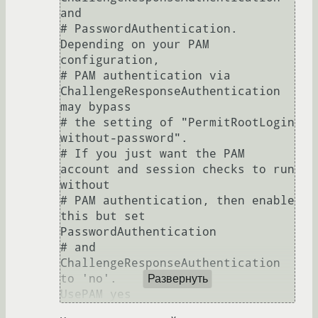
and

# PasswordAuthentication.  
Depending on your PAM 
configuration,

# PAM authentication via 
ChallengeResponseAuthentication 
may bypass

# the setting of "PermitRootLogin 
without-password".

# If you just want the PAM 
account and session checks to run 
without

# PAM authentication, then enable 
this but set 
PasswordAuthentication

# and 
ChallengeResponseAuthentication 
to 'no'.

Развернуть
UsePAM yes