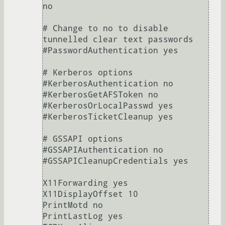
no

# Change to no to disable 
tunnelled clear text passwords

#PasswordAuthentication yes

# Kerberos options

#KerberosAuthentication no

#KerberosGetAFSToken no

#KerberosOrLocalPasswd yes

#KerberosTicketCleanup yes

# GSSAPI options

#GSSAPIAuthentication no

#GSSAPICleanupCredentials yes

X11Forwarding yes

X11DisplayOffset 10

PrintMotd no

PrintLastLog yes
