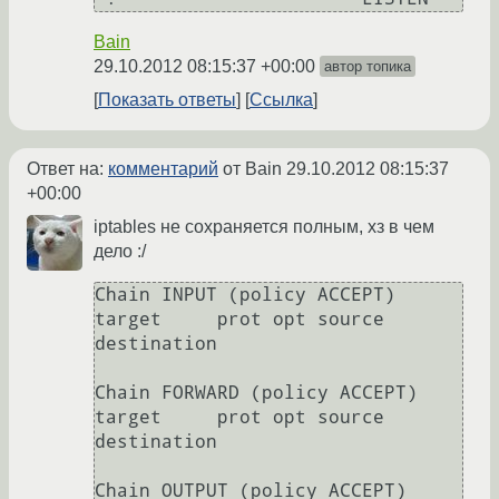
Bain
29.10.2012 08:15:37 +00:00
автор топика
Показать ответы
Ссылка
Ответ на:
комментарий
от Bain
29.10.2012 08:15:37
+00:00
iptables не сохраняется полным, хз в чем
дело :/
Chain INPUT (policy ACCEPT)

target     prot opt source               
destination         

Chain FORWARD (policy ACCEPT)

target     prot opt source               
destination         

Chain OUTPUT (policy ACCEPT)
