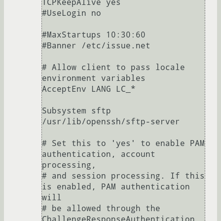
TCPKeepAlive yes

#UseLogin no

#MaxStartups 10:30:60

#Banner /etc/issue.net

# Allow client to pass locale 
environment variables

AcceptEnv LANG LC_*

Subsystem sftp 
/usr/lib/openssh/sftp-server

# Set this to 'yes' to enable PAM 
authentication, account 
processing,

# and session processing. If this 
is enabled, PAM authentication 
will

# be allowed through the 
ChallengeResponseAuthentication 