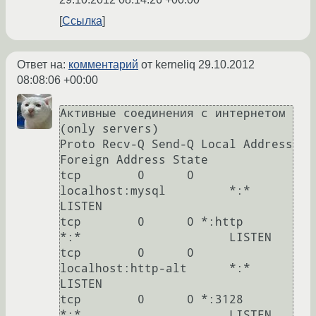
Ссылка
Ответ на:
комментарий
от kerneliq
29.10.2012
08:08:06 +00:00
Активные соединения с интернетом 
(only servers)

Proto Recv-Q Send-Q Local Address 
Foreign Address State      

tcp        0      0 
localhost:mysql         *:*                     
LISTEN     

tcp        0      0 *:http                  
*:*                     LISTEN     

tcp        0      0 
localhost:http-alt      *:*                     
LISTEN     

tcp        0      0 *:3128                  
*:*                     LISTEN     