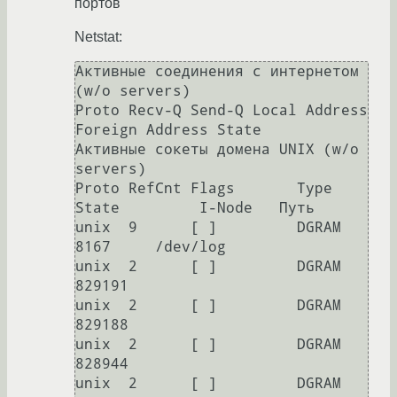
портов
Netstat:
Активные соединения с интернетом 
(w/o servers)

Proto Recv-Q Send-Q Local Address 
Foreign Address State      

Активные сокеты домена UNIX (w/o 
servers)

Proto RefCnt Flags       Type       
State         I-Node   Путь

unix  9      [ ]         DGRAM                    
8167     /dev/log

unix  2      [ ]         DGRAM                    
829191   

unix  2      [ ]         DGRAM                    
829188   

unix  2      [ ]         DGRAM                    
828944   

unix  2      [ ]         DGRAM                    