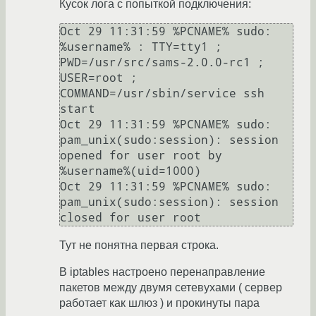
Кусок лога с попыткой подключения:
Oct 29 11:31:59 %PCNAME% sudo:    
%username% : TTY=tty1 ; 
PWD=/usr/src/sams-2.0.0-rc1 ; 
USER=root ; 
COMMAND=/usr/sbin/service ssh 
start

Oct 29 11:31:59 %PCNAME% sudo: 
pam_unix(sudo:session): session 
opened for user root by 
%username%(uid=1000)

Oct 29 11:31:59 %PCNAME% sudo: 
pam_unix(sudo:session): session 
closed for user root
Тут не понятна первая строка.
В iptables настроено перенаправление
пакетов между двумя сетевухами ( сервер
работает как шлюз ) и прокинуты пара