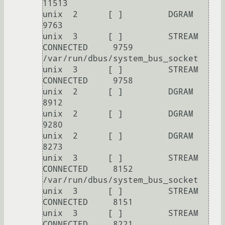
11513    

unix  2      [ ]         DGRAM                    
9763     

unix  3      [ ]         STREAM     
CONNECTED     9759     
/var/run/dbus/system_bus_socket

unix  3      [ ]         STREAM     
CONNECTED     9758     

unix  2      [ ]         DGRAM                    
8912     

unix  2      [ ]         DGRAM                    
9280     

unix  2      [ ]         DGRAM                    
8273     

unix  3      [ ]         STREAM     
CONNECTED     8152     
/var/run/dbus/system_bus_socket

unix  3      [ ]         STREAM     
CONNECTED     8151     

unix  3      [ ]         STREAM     
CONNECTED     8221     
