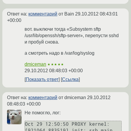
Ответ на:
комментарий
от Bain
29.10.2012 08:43:01
+00:00
вот. выключи тогда «Subsystem sftp
/usr/lib/openssh/sftp-server», перепусти sshd
и пробуй снова.
а смотреть надо в /var/log/syslog
dmiceman
★★★★★
29.10.2012 08:48:03 +00:00
Показать ответ
Ссылка
Ответ на:
комментарий
от dmiceman
29.10.2012
08:48:03 +00:00
Не помогло, лог:
Oct 29 12:50:50 PROXY kernel: 
[921064.883519] init: ssh main 