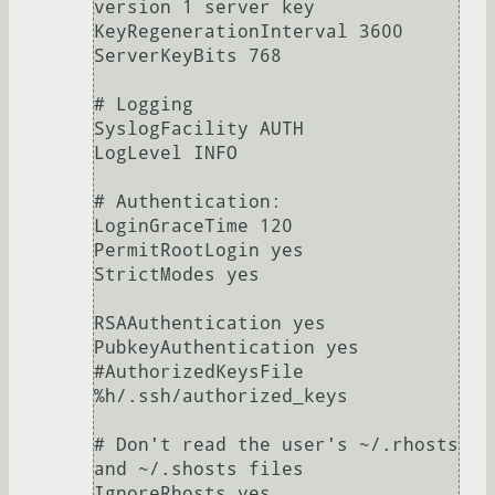
version 1 server key

KeyRegenerationInterval 3600

ServerKeyBits 768

# Logging

SyslogFacility AUTH

LogLevel INFO

# Authentication:

LoginGraceTime 120

PermitRootLogin yes

StrictModes yes

RSAAuthentication yes

PubkeyAuthentication yes

#AuthorizedKeysFile	
%h/.ssh/authorized_keys

# Don't read the user's ~/.rhosts 
and ~/.shosts files

IgnoreRhosts yes
