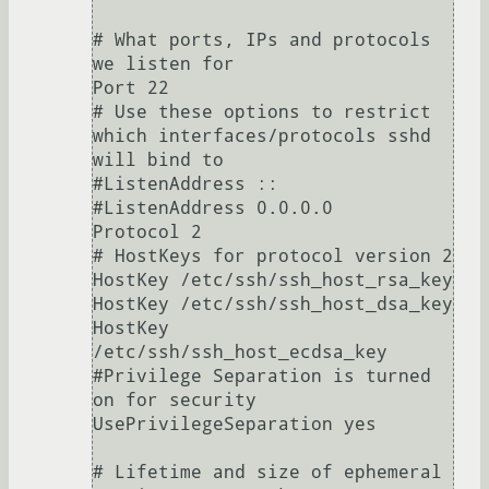
# What ports, IPs and protocols 
we listen for

Port 22

# Use these options to restrict 
which interfaces/protocols sshd 
will bind to

#ListenAddress ::

#ListenAddress 0.0.0.0

Protocol 2

# HostKeys for protocol version 2

HostKey /etc/ssh/ssh_host_rsa_key

HostKey /etc/ssh/ssh_host_dsa_key

HostKey 
/etc/ssh/ssh_host_ecdsa_key

#Privilege Separation is turned 
on for security

UsePrivilegeSeparation yes

# Lifetime and size of ephemeral 