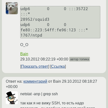
udp6       0      0 :::35722                
:::*                                
28952/squid3    

udp6       0      0 
fe80::223:54ff:fe96:123 :::*                                
1767/ntpd
О_О
Bain
29.10.2012 08:22:19 +00:00
автор топика
Показать ответ
Ссылка
Ответ на:
комментарий
от Bain
29.10.2012 08:18:27
+00:00
netstat -anp | grep ssh
так как я не вижу SSH, то есть надо