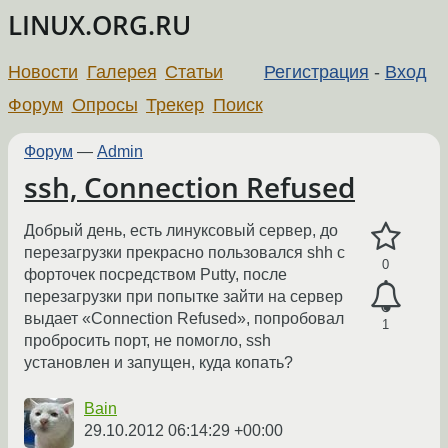
LINUX.ORG.RU
Новости
Галерея
Статьи
Регистрация
-
Вход
Форум
Опросы
Трекер
Поиск
Форум
—
Admin
ssh, Connection Refused
Добрый день, есть линуксовый сервер, до
перезагрузки прекрасно пользовался shh с
0
форточек посредством Putty, после
перезагрузки при попытке зайти на сервер
выдает «Connection Refused», попробовал
1
пробросить порт, не помогло, ssh
установлен и запущен, куда копать?
Bain
29.10.2012 06:14:29 +00:00