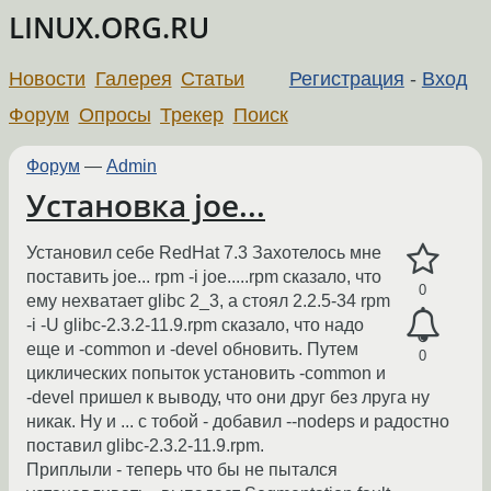
LINUX.ORG.RU
Новости
Галерея
Статьи
Регистрация
-
Вход
Форум
Опросы
Трекер
Поиск
Форум
—
Admin
Установка joe...
Установил себе RedHat 7.3 Захотелось мне
поставить joe... rpm -i joe.....rpm сказало, что
0
ему нехватает glibc 2_3, а стоял 2.2.5-34 rpm
-i -U glibc-2.3.2-11.9.rpm сказало, что надо
еще и -common и -devel обновить. Путем
0
циклических попыток установить -common и
-devel пришел к выводу, что они друг без лруга ну
никак. Ну и ... с тобой - добавил --nodeps и радостно
поставил glibc-2.3.2-11.9.rpm.
Приплыли - теперь что бы не пытался