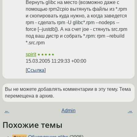
Вернуть glibc на место (возможно даже с
помощью rpm2cpio вытянуть файлы из *.rpm
и скопировать куда нужно, а когда заведется
rpm - сделать rpm -U glibc*.rpm --nodeps --
force [--justdb]). А на счет joe - стянуть src.rpm
под ваш дистр и собрать *.rpm: rpm --rebuild
*.src.rpm
spirit
★★★★★
15.03.2005 11:29:33 +00:00
Ссылка
Вы не можете добавлять комментарии в эту тему. Тема
перемещена в архив.
←
Admin
→
Похожие темы