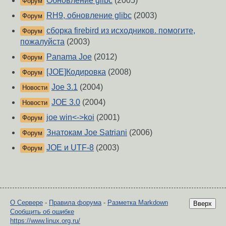
Обновление glibc
(2005)
Форум
RH9, обновление glibc
(2003)
Форум
сборка firebird из исходников. помогите,
Форум
пожалуйста
(2003)
Panama Joe
(2012)
Форум
[JOE]Кодировка
(2008)
Форум
Joe 3.1
(2004)
Новости
JOE 3.0
(2004)
Новости
joe win<->koi
(2001)
Форум
Знатокам Joe Satriani
(2006)
Форум
JOE и UTF-8
(2003)
Форум
О Сервере
-
Правила форума
-
Разметка Markdown
Вверх
Сообщить об ошибке
https://www.linux.org.ru/