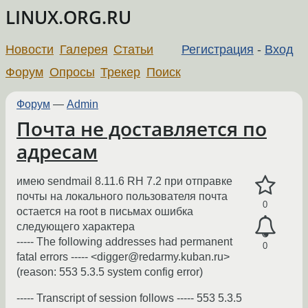
LINUX.ORG.RU
Новости
Галерея
Статьи
Регистрация
-
Вход
Форум
Опросы
Трекер
Поиск
Форум
—
Admin
Почта не доставляется по
адресам
имею sendmail 8.11.6 RH 7.2 при отправке
почты на локального пользователя почта
0
остается на root в письмах ошибка
следующего характера
----- The following addresses had permanent
0
fatal errors ----- <digger@redarmy.kuban.ru>
(reason: 553 5.3.5 system config error)
----- Transcript of session follows ----- 553 5.3.5