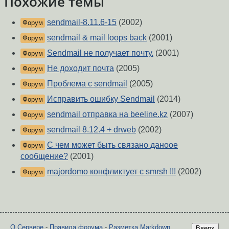
Похожие темы
sendmail-8.11.6-15
(2002)
Форум
sendmail & mail loops back
(2001)
Форум
Sendmail не получает почту.
(2001)
Форум
Не доходит почта
(2005)
Форум
Проблема с sendmail
(2005)
Форум
Исправить ошибку Sendmail
(2014)
Форум
sendmail отправка на beeline.kz
(2007)
Форум
sendmail 8.12.4 + drweb
(2002)
Форум
С чем может быть связано даноое
Форум
сообщение?
(2001)
majordomo конфликтует с smrsh !!!
(2002)
Форум
О Сервере
-
Правила форума
-
Разметка Markdown
Вверх