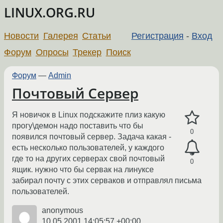
LINUX.ORG.RU
Новости
Галерея
Статьи
Регистрация
-
Вход
Форум
Опросы
Трекер
Поиск
Форум
—
Admin
Почтовый Сервер
Я новичок в Linux подскажите плиз какую
прогу\демон надо поставить что бы
0
появился почтовый сервер. Задача какая -
есть несколько пользователей, у каждого
где то на других серверах свой почтовый
0
ящик. нужно что бы сервак на линуксе
забирал почту с этих серваков и отправлял письма
пользователей.
anonymous
10.05.2001 14:05:57 +00:00