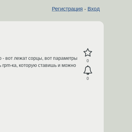
Регистрация
-
Вход
о - вот лежат сорцы, вот параметры
0
ь rpm-ка, которую ставишь и можно
0