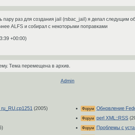
 пару раз для создания jail (rsbac_jail) я делал следущим о
 точнее ALFS и собирал с некоторыми поправками
3:39 +00:00
)
ему. Тема перемещена в архив.
Admin
ь ru_RU.cp1251
(2005)
Обновление Fedo
Форум
perl XML::RSS
(2
Форум
6)
Проблемы с уст
Форум