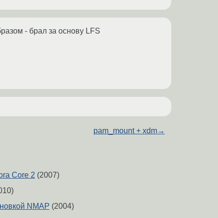
бразом - брал за основу LFS
pam_mount + xdm
→
ra Core 2
(2007)
010)
ановкой NMAP
(2004)