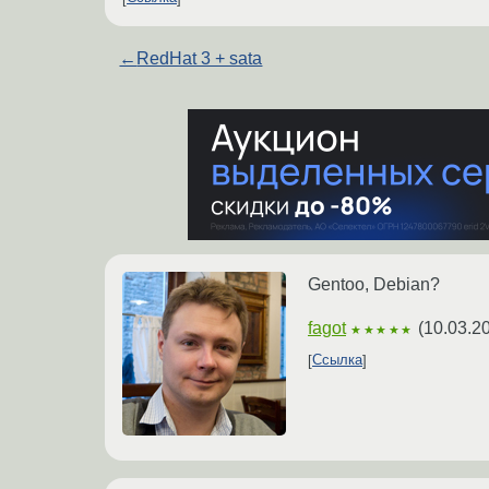
←
RedHat 3 + sata
Gentoo, Debian?
fagot
(
10.03.2
★★★★★
Ссылка