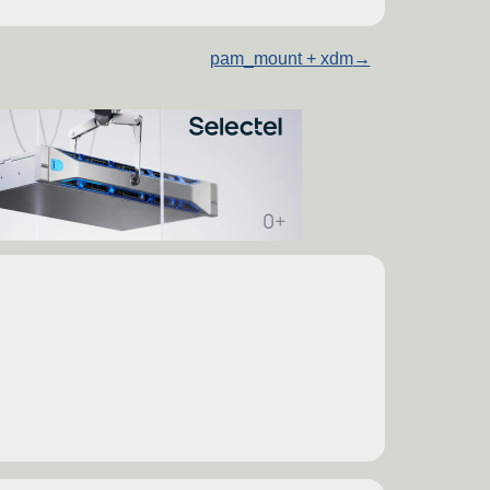
pam_mount + xdm
→