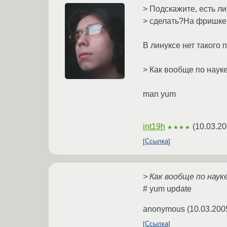
> Подскажите, есть ли
> сделать?На фришке 
В линуксе нет такого 
> Как вообще по наук
man yum
int19h
(
10.03.20
★★★★
Ссылка
> Как вообще по нау
# yum update
anonymous
(
10.03.200
Ссылка