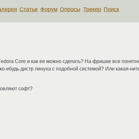
алерея
Статьи
Форум
Опросы
Трекер
Поиск
Fedora Core и как ее можно сделать? На фришке все понятн
ако-ибудь дистр линуха с подобной системой? Или какая-нит
новляют софт?