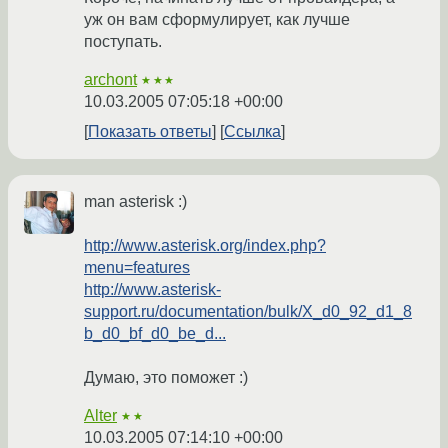
уж он вам сформулирует, как лучше
поступать.
archont
★★★
10.03.2005 07:05:18 +00:00
Показать ответы
Ссылка
man asterisk :)
http://www.asterisk.org/index.php?
menu=features
http://www.asterisk-
support.ru/documentation/bulk/X_d0_92_d1_8
b_d0_bf_d0_be_d...
Думаю, это поможет :)
Alter
★★
10.03.2005 07:14:10 +00:00