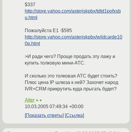
$337
http://store.yahoo.com/asteriskpbx/tdtd1pofxsb
u.html
Пожалуйста E1 -$595
http://store.yahoo.com/asteriskpbx/wildcarde10
0p.html
>И ради чего? Проще продать эту лажу и
купить толковую мини-АТС.
И сколько это толковая АТС будет стоить?
Плюс цена IP шлюза к ней? Захочет народ
IVR+CRM прикрутить куда прыгать будет?
Alter
★★
10.03.2005 07:49:34 +00:00
Показать ответы
Ссылка