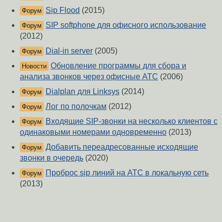
Sip Flood
(2015)
Форум
SIP softphone для офисного использование
Форум
(2012)
Dial-in server
(2005)
Форум
Обновление программы для сбора и
Новости
анализа звонков через офисные АТС
(2006)
Dialplan для Linksys
(2014)
Форум
Лог по полочкам
(2012)
Форум
Входящие SIP-звонки на несколько клиентов с
Форум
одинаковыми номерами одновременно
(2013)
Добавить переадресованные исходящие
Форум
звонки в очередь
(2020)
Проброс sip линий на АТС в локальную сеть
Форум
(2013)