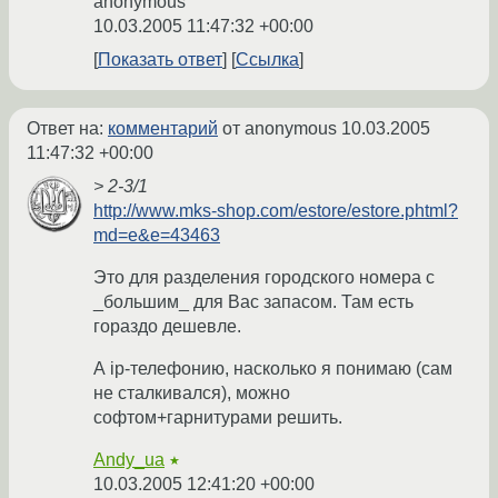
anonymous
10.03.2005 11:47:32 +00:00
Показать ответ
Ссылка
Ответ на:
комментарий
от anonymous
10.03.2005
11:47:32 +00:00
> 2-3/1
http://www.mks-shop.com/estore/estore.phtml?
md=e&e=43463
Это для разделения городского номера с
_большим_ для Вас запасом. Там есть
гораздо дешевле.
А ip-телефонию, насколько я понимаю (сам
не сталкивался), можно
софтом+гарнитурами решить.
Andy_ua
★
10.03.2005 12:41:20 +00:00