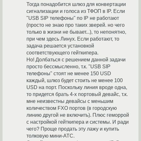
Тогда понадобится шлюз для конвертации
сигнализации и голоса из ТФОП в IP. Если
"USB SIP телефоны" по IP не работают
(просто не знаю про таких зверей. но чего
только в жизни не бывает...), то непонятно,
при чем здесь Линух. Если работают, то
задача решается установкой
соответствующего гейткипера.
Но! Долбаться с решением данной задачи
просто бессмысленно, т.к. "USB SIP
телефоны" стоят не менее 150 USD
каждый, шлюз будет стоить не менее 100
USD на порт. Поскольку линия вроде одна,
то придется брать 4-х портовый девайс, т.к.
мне неизвестны девайсы с меньшим
количеством FXO портов (в городскую
линию другой не включить). Плюс геморрой
с настройкой гейткипера и системы. И ради
чего? Проще продать эту лажу и купить
толковую мини-АТС.