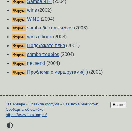
Samba и IP
(2004)
Форум
wins
(2002)
Форум
WINS
(2004)
Форум
samba без dns server
(2003)
Форум
wins в linux
(2003)
Форум
Подскажате плиз
(2001)
Форум
samba troubles
(2004)
Форум
net send
(2004)
Форум
Проблема с маршрутами(+)
(2001)
Форум
О Сервере
-
Правила форума
-
Разметка Markdown
Вверх
Сообщить об ошибке
https://www.linux.org.ru/