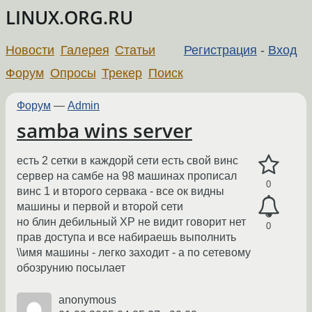
LINUX.ORG.RU
Новости
Галерея
Статьи
Регистрация
-
Вход
Форум
Опросы
Трекер
Поиск
Форум
—
Admin
samba wins server
есть 2 сетки в каждорй сети есть свой винс
сервер на самбе на 98 машинах прописал
0
винс 1 и второго сервака - все ок видны
машины и первой и второй сети
но блин дебильный XP не видит говорит нет
0
прав доступа и все набираешь выполнить
\\имя машины - легко заходит - а по сетевому
обозрунию посылает
anonymous